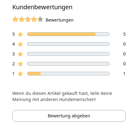
Kundenbewertungen
Bewertungen
von 5 Sterne
Sterne Bewertungen
Bewertungen
5
5
Sterne Bewertungen
4
0
Sterne Bewertungen
3
0
Sterne Bewertungen
2
0
Sterne Bewertungen
1
1
Wenn du diesen Artikel gekauft hast, teile deine
Meinung mit anderen Hundemenschen!
Bewertung abgeben