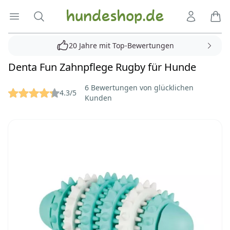
Hundeshop.de
Menü öffnen
Suche
Kundenko
Ware
20 Jahre mit Top-Bewertungen
Denta Fun Zahnpflege Rugby für Hunde
Reviews
6 Bewertungen von glücklichen
4.3/5
Kunden
Bilder