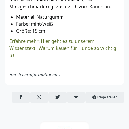
Minzgeschmack regt zusätzlich zum Kauen an.
Material: Naturgummi
Farbe: mint/weiß
Größe: 15 cm
Erfahre mehr: Hier geht es zu unserem
Wissenstext "Warum kauen für Hunde so wichtig
ist"
Herstellerinformationen
TRIXIE Heimtierbedarf GmbH & Co. KG
Industriestraße 32
24963 Tarp
AUF FACEBOOK TEILEN
ÜBER WHATSAPP TEILEN
AUF TWITTER TEILEN
ARTIKEL AUF DIE MERKLISTE
Frage stellen
Deutschland
https://www.trixie.de/
vertrieb@trixie.de