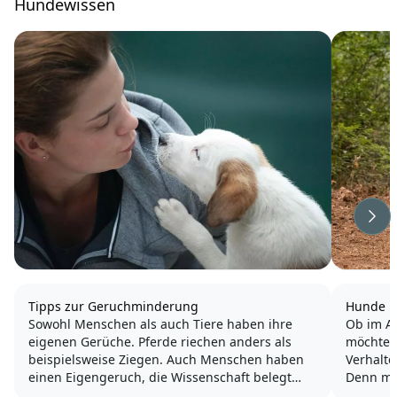
Hundewissen
Wei
Tipps zur Geruchminderung
Hunde ri
Sowohl Menschen als auch Tiere haben ihre
Ob im A
eigenen Gerüche. Pferde riechen anders als
möchten
beispielsweise Ziegen. Auch Menschen haben
Verhalte
einen Eigengeruch, die Wissenschaft belegt
Denn mit
sogar, dass man sich nur dann verliebt, wenn
das lern