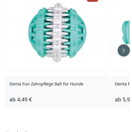
Wei
Denta Fun Zahnpflege Ball für Hunde
Denta F
ab
4,49 €
ab
5,9