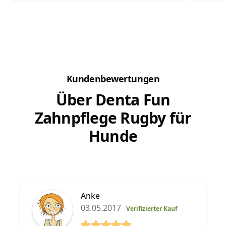
man den Geruch des Gegenübers mag. Und als
Hundehalter liebt man den...
Aber man
beste Le
Kundenbewertungen
Über Denta Fun
Zahnpflege Rugby für
Hunde
Anke
03.05.2017
Verifizierter Kauf