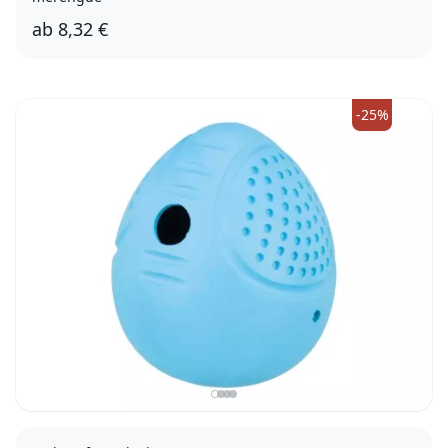
ab
8,32 €
14cm
21cm
-25%