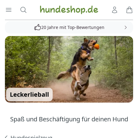
Hundeshop.de
Menü öffnen
Suche
Kundenko
Ware
20 Jahre mit Top-Bewertungen
Leckerlieball
Spaß und Beschäftigung für deinen Hund
Hundespielzeug