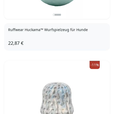
Ruffwear Huckama™ Wurfspielzeug für Hunde
22,87 €
Sage Green
Heliotrope Purple
Campfire Orange
-11%