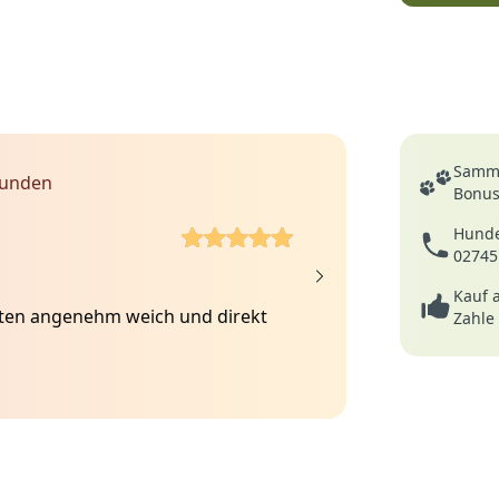
Deine Vortei
Samme
Kunden
Bonusp
5 von 5 Sterne
Hunde
Kunde
02745
18.04.20
Kauf 
sten angenehm weich und direkt
So toll dieses vet
Zahle
dem Foto