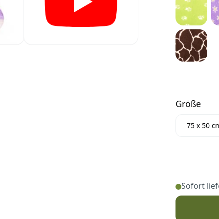
Größe
Größe
75 x 50 c
Sofort lie