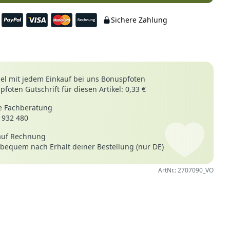
Sichere Zahlung
le
l mit jedem Einkauf bei uns Bonuspfoten
foten Gutschrift für diesen Artikel: 0,33 €
 Fachberatung
 932 480
26
Verifizierter Kauf
auf Rechnung
bed....ganz weich.....Die Farben sind ganz genauso wie auf
 bequem nach Erhalt deiner Bestellung (nur DE)
ArtNr.: 2707090_VO