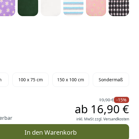
m
100 x 75 cm
150 x 100 cm
Sondermaß
19,90 €
-15%
ab
16,90 €
ferbar
inkl. MwSt zzgl.
Versandkosten
In den Warenkorb