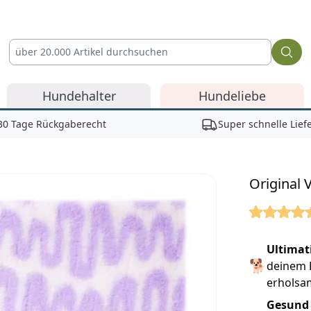
Hundehalter
Hundeliebe
30 Tage Rückgaberecht
Super schnelle Lief
Original 
Reviews
Ultimat
🐕
deinem 
erholsa
Gesund 