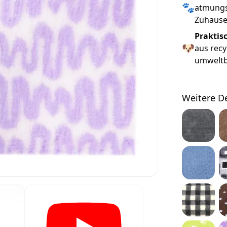
🐾
atmungsa
Zuhause
Praktis
🐶
aus recy
umweltbe
Weitere D