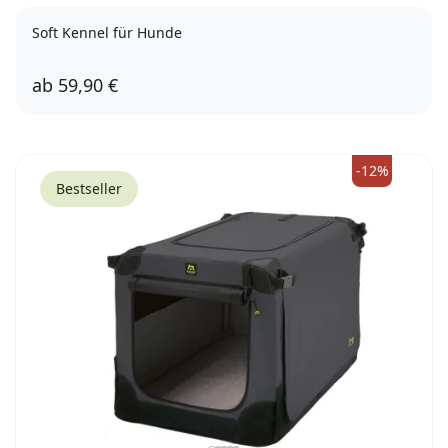
Soft Kennel für Hunde
ab
59,90 €
XS-S
S-M
M-L
-12%
Bestseller