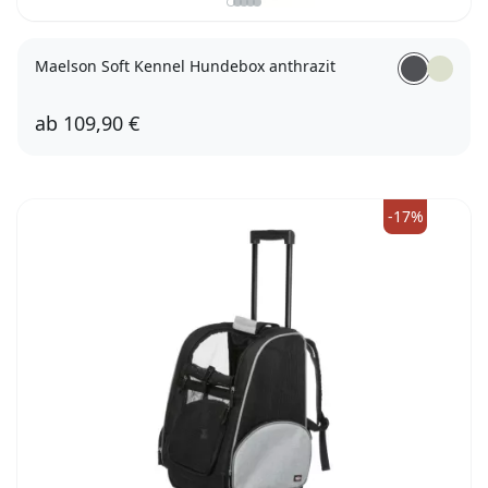
Maelson Soft Kennel Hundebox anthrazit
ab
109,90 €
52
62
72
82
92
105
120
-17%