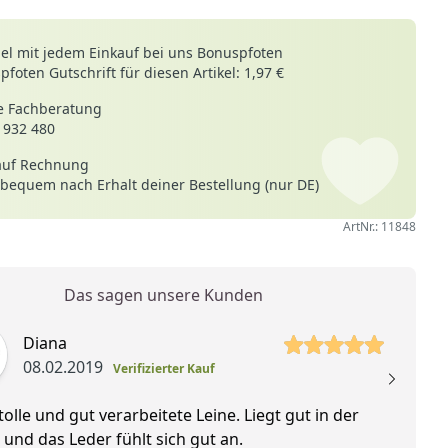
le
l mit jedem Einkauf bei uns Bonuspfoten
foten Gutschrift für diesen Artikel: 1,97 €
 Fachberatung
 932 480
auf Rechnung
 bequem nach Erhalt deiner Bestellung (nur DE)
ArtNr.: 11848
Das sagen unsere Kunden
 Sterne
5 vo
Diana
08.02.2019
Verifizierter Kauf
tolle und gut verarbeitete Leine. Liegt gut in der
Ex
und das Leder fühlt sich gut an.
Le