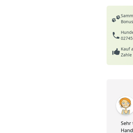
Deine Vortei
Samme
Bonusp
Hunde
02745
Kauf 
Zahle
5 von 5
Sehr 
Hand 