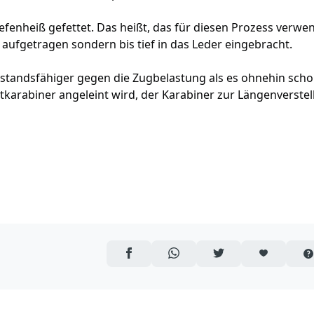
efenheiß gefettet. Das heißt, das für diesen Prozess verwe
 aufgetragen sondern bis tief in das Leder eingebracht.
tandsfähiger gegen die Zugbelastung als es ohnehin schon
karabiner angeleint wird, der Karabiner zur Längenverste
AUF FACEBOOK TEILEN
ÜBER WHATSAPP TEILEN
AUF TWITTER TEILEN
ARTIKEL AUF 