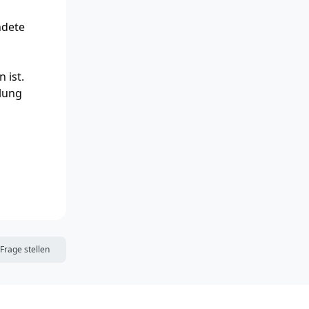
ndete
 ist.
llung
DIE MERKLISTE
Frage stellen