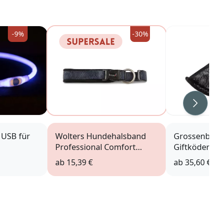
-9%
-30%
Weiter
 USB für
Wolters Hundehalsband
Grossenbac
Professional Comfort
Giftködersch
graphit
Nasenrücke
ab
15,39 €
ab
35,60 €
schwarz