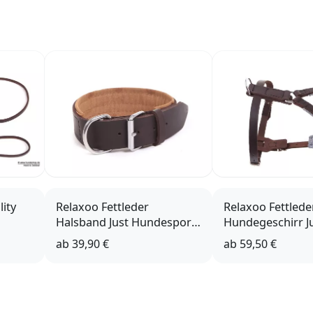
lity
Relaxoo Fettleder
Relaxoo Fettlede
Halsband Just Hundesport
Hundegeschirr J
10/150
Edition
Hundesport Edit
ab
39,90 €
ab
59,50 €