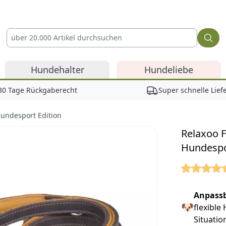
Hundehalter
Hundeliebe
30 Tage Rückgaberecht
Super schnelle Lief
Hundesport Edition
Relaxoo F
Hundespo
Reviews
Anpassb
🐶
flexibl
Situatio