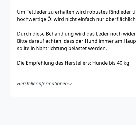
Um Fettleder zu erhalten wird robustes Rindleder ti
hochwertige Öl wird nicht einfach nur oberflächlich
Durch diese Behandlung wird das Leder noch widers
Bitte darauf achten, dass der Hund immer am Haupt
sollte in Nahtrichtung belastet werden.
Die Empfehlung des Herstellers: Hunde bis 40 kg
Herstellerinformationen
Junior Hundesport
Arwed-Hahn-Straße 4
34233 Fuldatal
Deutschland
https://www.jhs-hundesport.de/
info@jhs-hundesport.de