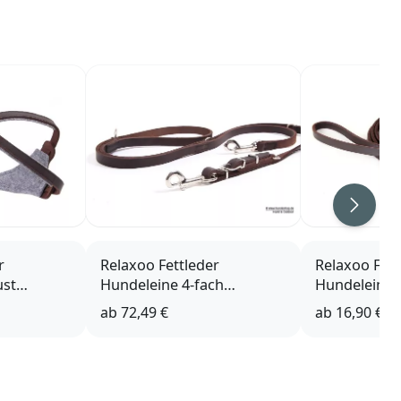
Weiter
r
Relaxoo Fettleder
Relaxoo Fett
ust
Hundeleine 4-fach
Hundeleine 
ion
verstellbar Just
Handschlauf
ab
72,49 €
ab
16,90 €
Hundesport Edition
Hundesport 