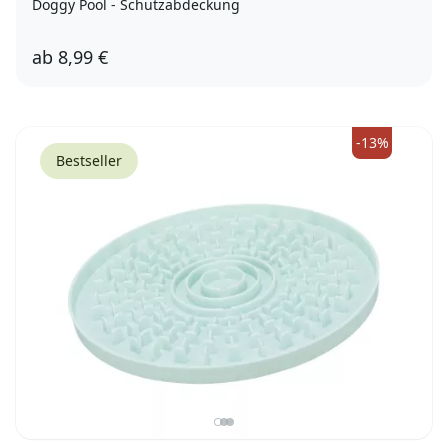
Doggy Pool - Schutzabdeckung
ab
8,99 €
120cm
160cm
-13%
Bestseller