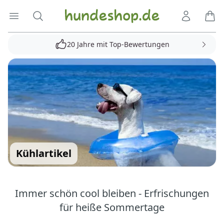
Hundeshop.de
Menü öffnen
Suche
Kundenko
Ware
20 Jahre mit Top-Bewertungen
Kühlartikel
Immer schön cool bleiben - Erfrischungen
für heiße Sommertage