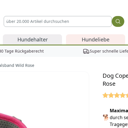
Hundehalter
Hundeliebe
30 Tage Rückgaberecht
Super schnelle Lief
alsband Wild Rose
Dog Cope
Rose
Reviews
Maxima
🐕
durch s
Tragege