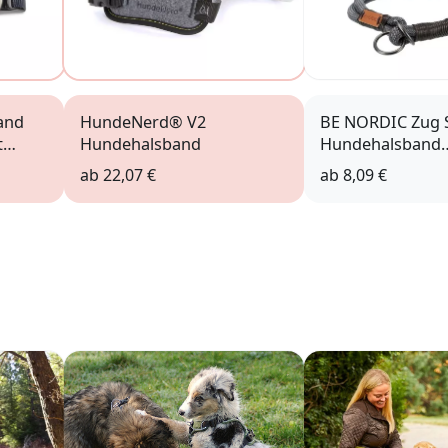
and
HundeNerd® V2
BE NORDIC Zug 
t
Hundehalsband
Hundehalsband
grau/braun
ab
22,07 €
ab
8,09 €