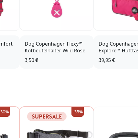
mfort
Dog Copenhagen Flexy™
Dog Copenhage
Kotbeutelhalter Wild Rose
Explore™ Hüftta
Rose
Rose
3,50 €
39,95 €
-30%
-35%