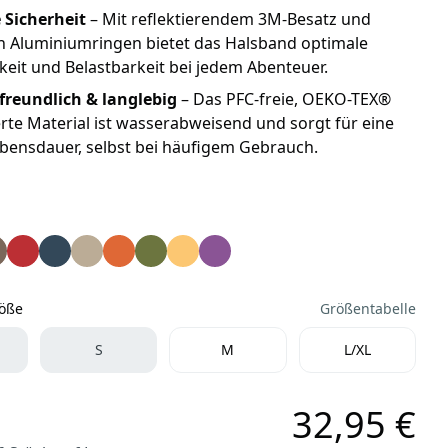
 Sicherheit
– Mit reflektierendem 3M-Besatz und
n Aluminiumringen bietet das Halsband optimale
keit und Belastbarkeit bei jedem Abenteuer.
reundlich & langlebig
– Das PFC-freie, OEKO-TEX®
ierte Material ist wasserabweisend und sorgt für eine
bensdauer, selbst bei häufigem Gebrauch.
agen Urban Explorer V3 Halsband schwarz
penhagen Urban Explorer V3 Halsband Wild Rose
 Copenhagen Urban Explorer V3 Halsband mocca
Dog Copenhagen Urban Explorer V3 Halsband Classic Red
Dog Copenhagen Urban Explorer V3 Halsband Ocean 
Dog Copenhagen Urban Explorer V3 Halsband De
Dog Copenhagen Urban Explorer V3 Halsban
Dog Copenhagen Urban Explorer V3 Hal
Dog Copenhagen Urban Explorer V3
Dog Copenhagen Urban Explorer
röße
Größentabelle
Größe
S
M
L/XL
32,95 €