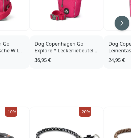
Weiter
n Go
Dog Copenhagen Go
Dog Copenh
sche Wild
Explore™ Leckerliebeutel
Leinentasch
Wild Rose
Organizer V
36,95 €
24,95 €
-10%
-20%