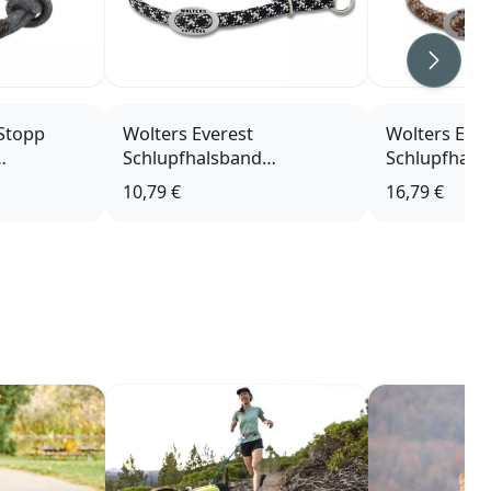
Weiter
Stopp
Wolters Everest
Wolters Ever
Schlupfhalsband
Schlupfhals
reflektierend
reflektieren
10,79 €
16,79 €
schwarz/graphit