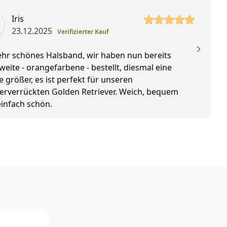
 Sterne
5 vo
Iris
23.12.2025
Verifizierter Kauf
ehr schönes Halsband, wir haben nun bereits
Gu
weite - orangefarbene - bestellt, diesmal eine
zu
 größer, es ist perfekt für unseren
rverrückten Golden Retriever. Weich, bequem
infach schön.