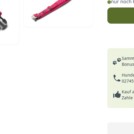
nur noch 
Deine Vortei
Samme
Bonusp
Hunde
02745
Kauf 
Zahle