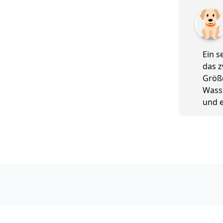
5 von 5
Ein s
das z
Größe
Wasse
und e