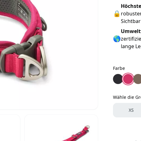
Höchste
🔒
robuste
Sichtbar
Umweltf
🌎
zertifiz
lange Le
Farbe
Farbe
Dog Copenh
Dog Co
Dog
Wähle die G
Wähle die 
XS