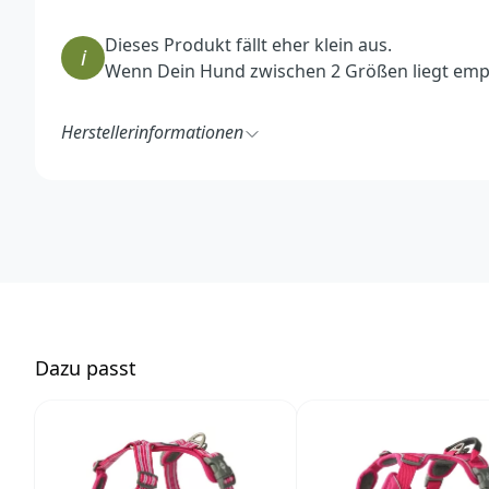
Dieses Produkt fällt eher klein aus.
i
Wenn Dein Hund zwischen 2 Größen liegt empf
Herstellerinformationen
DOG Copenhagen ApS
Kildeparken 32 - 8722 Hedensted - Denmark
https://dogcopenhagen.com/en/
hello@dogcopenhagen.com
D
azu passt