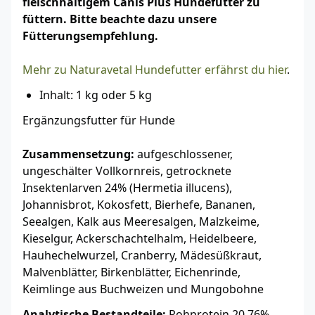
fleischhaltigem Canis Plus Hundefutter zu
füttern. Bitte beachte dazu unsere
Fütterungsempfehlung.
Mehr zu Naturavetal Hundefutter erfährst du hier
.
Inhalt: 1 kg oder 5 kg
Ergänzungsfutter für Hunde
Zusammensetzung:
aufgeschlossener,
ungeschälter Vollkornreis, getrocknete
Insektenlarven 24% (Hermetia illucens),
Johannisbrot, Kokosfett, Bierhefe, Bananen,
Seealgen, Kalk aus Meeresalgen, Malzkeime,
Kieselgur, Ackerschachtelhalm, Heidelbeere,
Hauhechelwurzel, Cranberry, Mädesüßkraut,
Malvenblätter, Birkenblätter, Eichenrinde,
Keimlinge aus Buchweizen und Mungobohne
Analytische Bestandteile:
Rohprotein 20,76%,