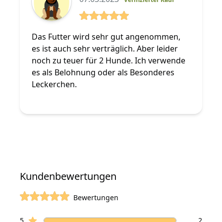
5 von 5 Sterne
Das Futter wird sehr gut angenommen,
es ist auch sehr verträglich. Aber leider
noch zu teuer für 2 Hunde. Ich verwende
es als Belohnung oder als Besonderes
Leckerchen.
Kundenbewertungen
Bewertungen
von 5 Sterne
Sterne Bewertungen
Bewertungen
5
2