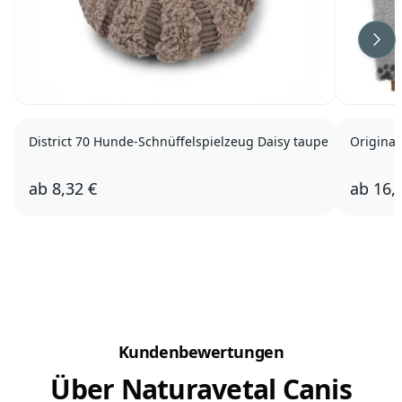
Wei
District 70 Hunde-Schnüffelspielzeug Daisy taupe
Original
ab
8,32 €
ab
16,
Kundenbewertungen
Über Naturavetal Canis