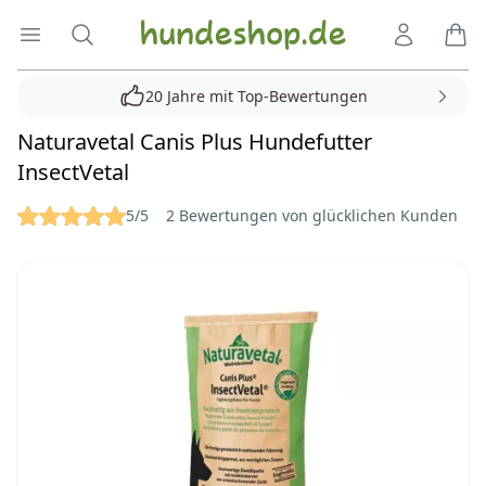
Hundeshop.de
Menü öffnen
Suche
Kundenko
Ware
20 Jahre mit Top-Bewertungen
Naturavetal Canis Plus Hundefutter
InsectVetal
Reviews
5/5
2 Bewertungen von glücklichen Kunden
Bilder