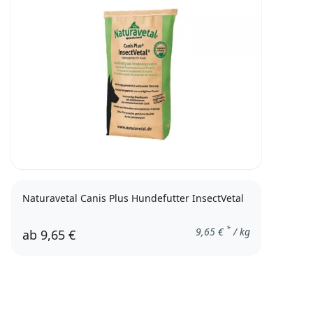
Naturavetal Canis Plus Hundefutter InsectVetal
*
9,65
€
/ kg
ab
9,65 €