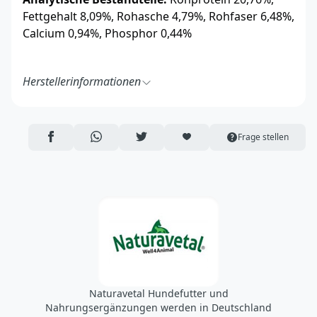
Fettgehalt 8,09%, Rohasche 4,79%, Rohfaser 6,48%,
Calcium 0,94%, Phosphor 0,44%
Herstellerinformationen
Naturavetal GmbH & Co. KG
Nordstraße 9
49086 Osnabrück
AUF FACEBOOK TEILEN
ÜBER WHATSAPP TEILEN
AUF TWITTER TEILEN
ARTIKEL AUF DIE MERKLISTE
Frage stellen
Deutschland
https://www.naturavetal.de/
info@naturavetal.de
Naturavetal Hundefutter und
Nahrungsergänzungen werden in Deutschland