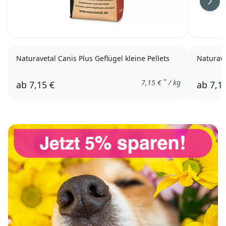
Weit
Naturavetal Canis Plus Geflügel kleine Pellets
Naturave
*
7,15
€
/ kg
ab
7,15 €
ab
7,1