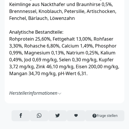
Keimlinge aus Nackthafer und Braunhirse 0,5%,
Brennnessel, Knoblauch, Petersilie, Artischocken,
Fenchel, Bärlauch, Löwenzahn
Analytische Bestandteile:
Rohprotein 25,60%, Fettgehalt 13,00%, Rohfaser
3,30%, Rohasche 6,80%, Calcium 1,49%, Phosphor
0,99%, Magnesium 0,13%, Natrium 0,25%, Kalium
0,49%, Jod 0,69 mg/kg, Selen 0,30 mg/kg, Kupfer
3,72 mg/kg, Zink 46,10 mg/kg, Eisen 200,00 mg/kg,
Mangan 34,70 mg/kg, pH-Wert 6,31.
Herstellerinformationen
Naturavetal GmbH & Co. KG
Nordstraße 9
49086 Osnabrück
AUF FACEBOOK TEILEN
ÜBER WHATSAPP TEILEN
AUF TWITTER TEILEN
ARTIKEL AUF DIE MERKLISTE
Frage stellen
Deutschland
https://www.naturavetal.de/