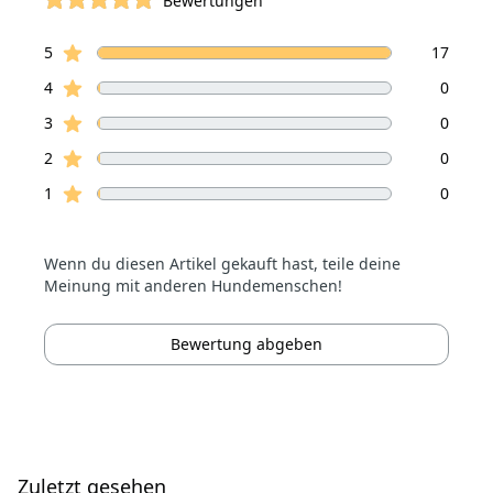
Bewertungen
von 5 Sterne
Sterne Bewertungen
Bewertungen
5
17
Sterne Bewertungen
4
0
Sterne Bewertungen
3
0
Sterne Bewertungen
2
0
Sterne Bewertungen
1
0
Wenn du diesen Artikel gekauft hast, teile deine
Meinung mit anderen Hundemenschen!
Bewertung abgeben
Zuletzt gesehen