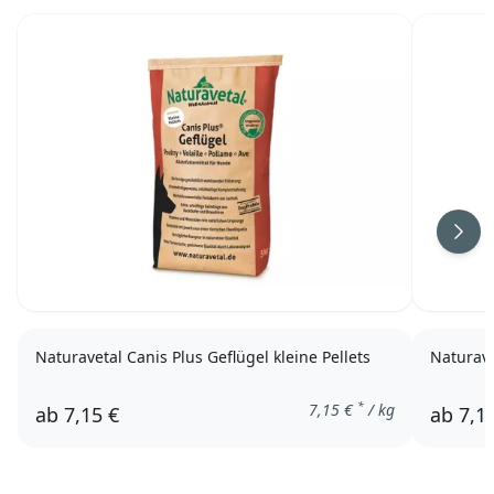
Weit
Naturavetal Canis Plus Geflügel kleine Pellets
Naturave
*
7,15
€
/ kg
ab
7,15 €
ab
7,1