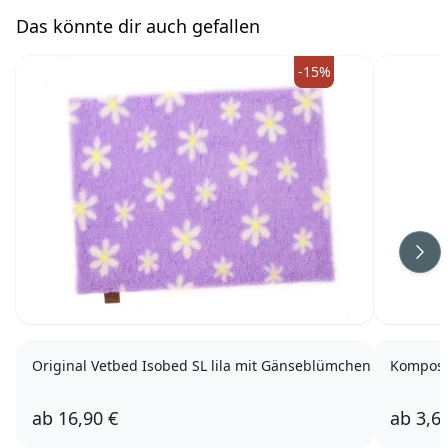
Das könnte dir auch gefallen
-15%
Wei
Original Vetbed Isobed SL lila mit Gänseblümchen
Kompost
ab
16,90 €
ab
3,6