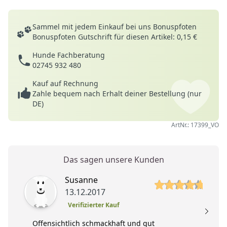
Deine Vorteile
Sammel mit jedem Einkauf bei uns Bonuspfoten
Bonuspfoten Gutschrift für diesen Artikel: 0,15 €
Hunde Fachberatung
02745 932 480
Kauf auf Rechnung
Zahle bequem nach Erhalt deiner Bestellung (nur
DE)
ArtNr.: 17399_VO
Das sagen unsere Kunden
5 von 5 Sterne
5 
Susanne
13.12.2017
Verifizierter Kauf
Offensichtlich schmackhaft und gut