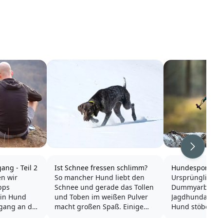
Weiter
ang - Teil 2
Ist Schnee fressen schlimm?
Hundesport -
en wir
So mancher Hund liebt den
Ursprünglich
pps
Schnee und gerade das Tollen
Dummyarbeit 
ein Hund
und Toben im weißen Pulver
Jagdhundausb
gang an der
macht großen Spaß. Einige
Hund stöbert 
d du
Vierbeiner lieben den Schnee
auf und bring