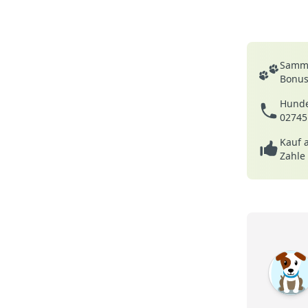
Deine Vortei
Samme
Bonusp
Hunde
02745
Kauf 
Zahle
5 von 5