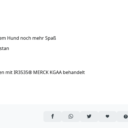
inem Hund noch mehr Spaß
astan
ten mit IR3535® MERCK KGAA behandelt
AUF FACEBOOK TEILEN
ÜBER WHATSAPP TEILEN
AUF TWITTER TEILEN
ARTIKEL AUF 