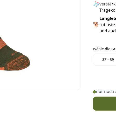
🧦
verstärk
Tragekom
Langleb
🐕
robuste 
und auch
Wähle die G
Wähle die 
37 - 39
nur noch 