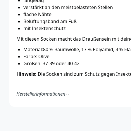
langlebig
verstärkt an den meistbelasteten Stellen
flache Nähte
Belüftungsband am Fuß
mit Insektenschutz
Mit diesen Socken macht das Draußensein mit de
Material:80 % Baumwolle, 17 % Polyamid, 3 % El
Farbe: Olive
Größen: 37-39 oder 40-42
Hinweis:
Die Socken sind zum Schutz gegen Insek
Herstellerinformationen
Pinewood AB
Bokåkravägen 4
331 53 Värnamo
Schweden
https://pinewood.eu/