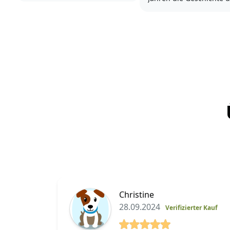
Wir trotzen Sonne, Regen,
Turnierhundsports an. 
Schnee und Eis. So kommen
ist Turnierhundsport n
schnell über 1000 Gassigänge
dem Gebrauchshundes
pro Jahr zusammen - den
die älteste Hundesporta
Sport mit unseren Hunden
in Deutschland betrieb
noch gar nicht...
wird.
Turnierhundsport (THS) 
kurz erklärt...
Christine
28.09.2024
Verifizierter Kauf