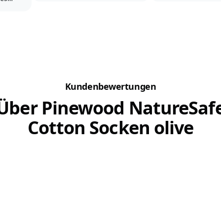
Damit
Klassiker ist natürlich der
gleichzeitig die B
ach
Schlittenhund, der längst
ihm ausbauen kann
port
nicht mehr nur auf Schnee
rt, die
trainiert wird, sondern das
Hier kommen nun 
en
ganze Jahr vor den
Ideen, damit euer
Trainingswagen gespannt
gemeinsamer Spaz
wird....
beide Enden der L
ist
Abenteuer wird....
Kundenbewertungen
Über Pinewood NatureSaf
Cotton Socken olive