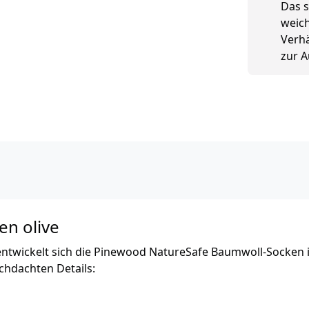
Das s
weich
Verhä
zur A
en olive
ntwickelt sich die Pinewood NatureSafe Baumwoll-Socken i
chdachten Details: