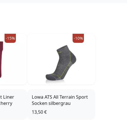
-15%
-10%
 Liner
Lowa ATS All Terrain Sport
cherry
Socken silbergrau
13,50 €