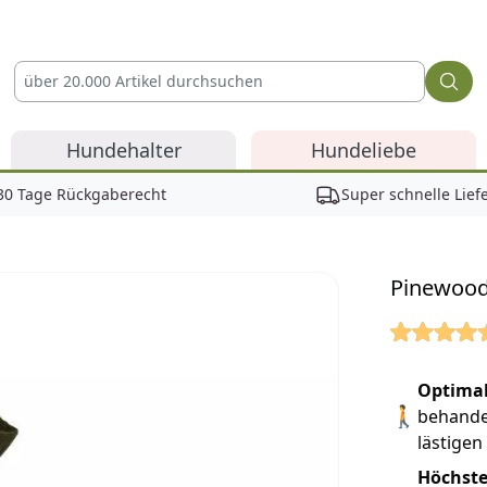
Hundehalter
Hundeliebe
30 Tage Rückgaberecht
Super schnelle Lief
Pinewood
Reviews
Optimal
🚶
behande
lästigen
Höchste