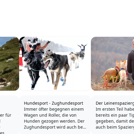
Hundesport - Zughundesport
Der Leinenspazierg
Immer öfter begegnen einem
Im ersten Teil hab
er für
Wagen und Roller, die von
bereits ein paar Ti
d
Hunden gezogen werden. Der
gegeben, damit d
0
Zughundesport wird auch bei
auch beim Spazier
des
uns immer beliebter. Der
Leine Spaß hat un