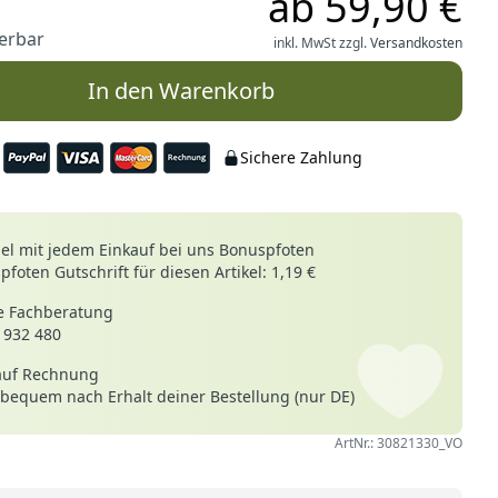
ab
59,90 €
ferbar
inkl. MwSt zzgl.
Versandkosten
In den Warenkorb
Sichere Zahlung
le
l mit jedem Einkauf bei uns Bonuspfoten
foten Gutschrift für diesen Artikel: 1,19 €
 Fachberatung
 932 480
auf Rechnung
 bequem nach Erhalt deiner Bestellung (nur DE)
ArtNr.: 30821330_VO