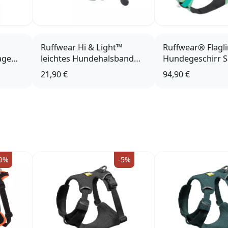
™
Ruffwear Hi & Light™
Ruffwear® Flagli
age
leichtes Hundehalsband
Hundegeschirr 
Sage Green
21,90 €
94,90 €
9%
-5%