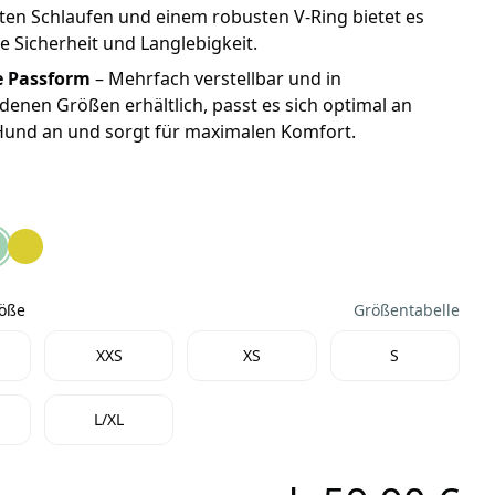
ten Schlaufen und einem robusten V-Ring bietet es
 Sicherheit und Langlebigkeit.
e Passform
– Mehrfach verstellbar und in
denen Größen erhältlich, passt es sich optimal an
Hund an und sorgt für maximalen Komfort.
 & Light™ Hundegeschirr 2.0 Basalt Gray
r Hi & Light™ Hundegeschirr 2.0 Alpenglow Pink
fwear Hi & Light™ Hundegeschirr 2.0 Sage Green
Ruffwear Hi & Light™ Hundegeschirr 2.0 Lichen Green
röße
Größentabelle
Größe
XXS
XS
S
L/XL