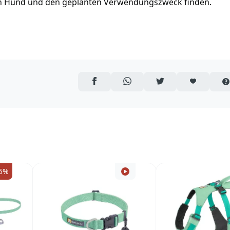
nen Hund und den geplanten Verwendungszweck finden.
AUF FACEBOOK TEILEN
ÜBER WHATSAPP TEILEN
AUF TWITTER TEILEN
ARTIKEL AUF 
5%