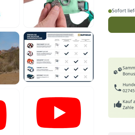
Sofort lie
Deine Vortei
Samme
Bonusp
Hunde
02745
Kauf 
Zahle