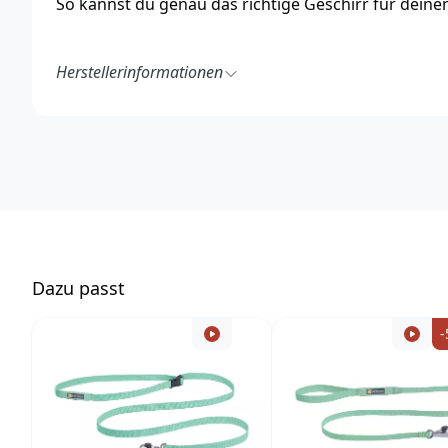
So kannst du genau das richtige Geschirr für dei
Herstellerinformationen
Ruff Wear Inc.
2843 NW Lolo Drive
Bend, OR 97703
USA
https://ruffwear.com/
https://ruffwear.com/pages/contact-us
Verantwortliche Person in der EU:
Accapi Group
Tanfield Lea Business Centre
D
azu passt
Stanley
Country Durham DH9 9DB
-
UK
https://www.accapigroup.com/de
info@accapigroup.com