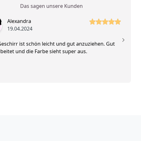
Das sagen unsere Kunden
 Sterne
5 vo
Alexandra
19.04.2024
eschirr ist schön leicht und gut anzuziehen. Gut
Su
beitet und die Farbe sieht super aus.
k
is