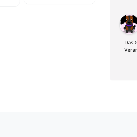
5 von 5
Das G
Verar