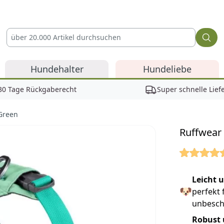
Hundehalter
Hundeliebe
30 Tage Rückgaberecht
Super schnelle Lief
Green
Ruffwear 
Reviews
Leicht 
🐶
perfekt 
unbesch
Robust 