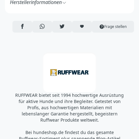
Herstellerinformationen
Ruff Wear Inc.
2843 NW Lolo Drive
Bend, OR 97703
AUF FACEBOOK TEILEN
ÜBER WHATSAPP TEILEN
AUF TWITTER TEILEN
ARTIKEL AUF DIE MERKLISTE
Frage stellen
USA
https://ruffwear.com/
https://ruffwear.com/pages/contact-us
Verantwortliche Person in der EU:
Accapi Group
Tanfield Lea Business Centre
Stanley
Country Durham DH9 9DB
UK
RUFFWEAR bietet seit 1994 hochwertige Ausrüstung
https://www.accapigroup.com/de
für aktive Hunde und ihre Begleiter. Getestet von
info@accapigroup.com
Profis, aus hochwertigen Materialien mit
lebenslanger Garantie hergestellt, begeistern
Ruffwear Produkte weltweit.
Bei hundeshop.de findest du das gesamte
Ruffwear-Sortiment plus spannende Blog-Artikel