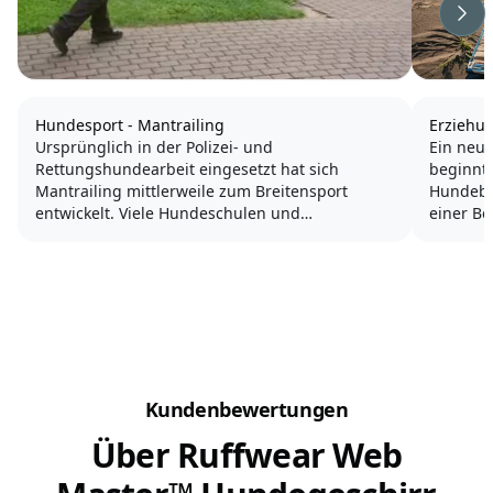
Wei
Hundesport - Mantrailing
Erziehun
Ursprünglich in der Polizei- und
Ein neue
Rettungshundearbeit eingesetzt hat sich
beginnt 
Mantrailing mittlerweile zum Breitensport
Hundebes
entwickelt. Viele Hundeschulen und
einer Be
Hundesportvereine bieten die Suche nach
eine ha
Menschen heute zum Spaß und zur Auslastung
wird.
der Hunde an, entsprechende Wettkämpfe gibt
es ebenfalls,...
Hunde s
gerne in
Kundenbewertungen
Über Ruffwear Web