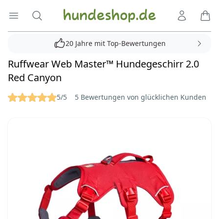
Hundeshop.de
Menü öffnen
Suche
Kundenko
Ware
20 Jahre mit Top-Bewertungen
Ruffwear Web Master™ Hundegeschirr 2.0
Red Canyon
Reviews
5/5
5 Bewertungen von glücklichen Kunden
Bilder