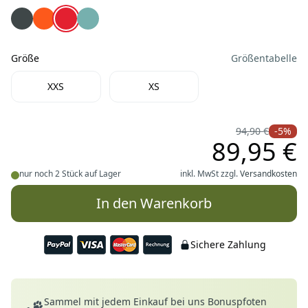
Farbe
Ruffwear Web Master™ Hundegeschirr 2.0 Basalt Gray
Ruffwear Web Master™ Hundegeschirr 2.0 Blaze Or
Ruffwear Web Master™ Hundegeschirr 2.0 Red 
Ruffwear Web Master™ Hundegeschirr 2.0 R
Größe
Größentabelle
Größe
XXS
XS
94,90 €
-5%
89,95 €
nur noch 2 Stück auf Lager
inkl. MwSt zzgl.
Versandkosten
In den Warenkorb
Sichere Zahlung
Deine Vorteile
Sammel mit jedem Einkauf bei uns Bonuspfoten