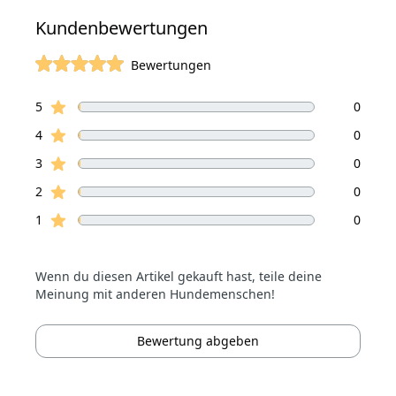
Kundenbewertungen
Bewertungen
von 5 Sterne
Sterne Bewertungen
Bewertungen
5
0
Sterne Bewertungen
4
0
Sterne Bewertungen
3
0
Sterne Bewertungen
2
0
Sterne Bewertungen
1
0
Wenn du diesen Artikel gekauft hast, teile deine
Meinung mit anderen Hundemenschen!
Bewertung abgeben