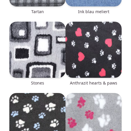
Tartan
ink blau meliert
Stones
anthrazit hearts & paws