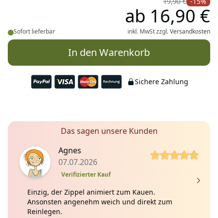
19,90 €
-15%
ab
16,90 €
Sofort lieferbar
inkl. MwSt zzgl.
Versandkosten
In den Warenkorb
Sichere Zahlung
Das sagen unsere Kunden
5 von 5 Sterne
5
Agnes
07.07.2026
Verifizierter Kauf
Einzig, der Zippel animiert zum Kauen.
Ansonsten angenehm weich und direkt zum
Reinlegen.