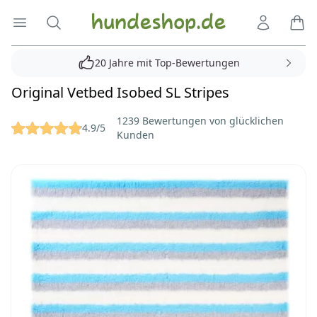
Hundeshop.de
Menü öffnen
Suche
Kundenko
Ware
20 Jahre mit Top-Bewertungen
Original Vetbed Isobed SL Stripes
Reviews
1239 Bewertungen von glücklichen
4.9/5
Kunden
Bilder