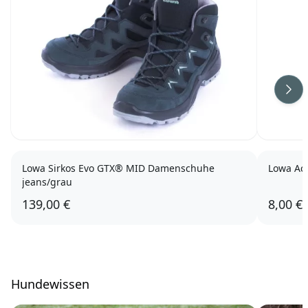
Wei
Lowa Sirkos Evo GTX® MID Damenschuhe
Lowa Ac
jeans/grau
139,00 €
8,00 €
Hundewissen