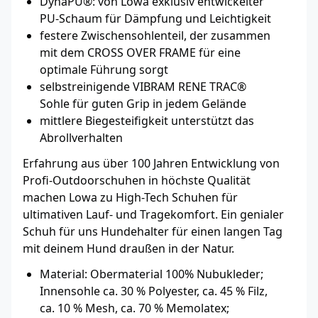
DynaPU®: von Lowa exklusiv entwickelter
PU-Schaum für Dämpfung und Leichtigkeit
festere Zwischensohlenteil, der zusammen
mit dem CROSS OVER FRAME für eine
optimale Führung sorgt
selbstreinigende VIBRAM RENE TRAC®
Sohle für guten Grip in jedem Gelände
mittlere Biege­stei­figkeit unterstützt das
Abrollverhalten
Erfahrung aus über 100 Jahren Entwicklung von
Profi-Outdoorschuhen in höchste Qualität
machen Lowa zu High-Tech Schuhen für
ultimativen Lauf- und Tragekomfort. Ein genialer
Schuh für uns Hundehalter für einen langen Tag
mit deinem Hund draußen in der Natur.
Material: Obermaterial 100% Nubukleder;
Innensohle ca. 30 % Polyester, ca. 45 % Filz,
ca. 10 % Mesh, ca. 70 % Memolatex;