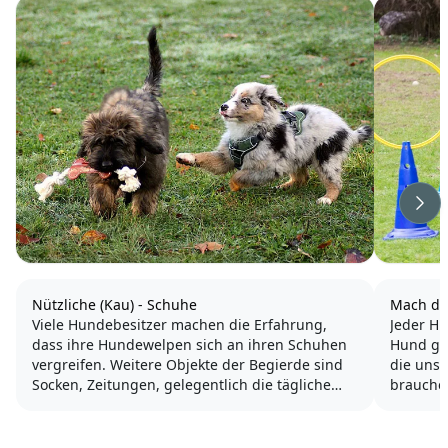
Wei
Nützliche (Kau) - Schuhe
Mach de
Viele Hundebesitzer machen die Erfahrung,
Jeder H
dass ihre Hundewelpen sich an ihren Schuhen
Hund gut
vergreifen. Weitere Objekte der Begierde sind
die uns
Socken, Zeitungen, gelegentlich die tägliche
brauchen
Post oder Kinderspielzeug.
Doch wa
glücklic
Sie knabbern und kauen und das Papier wird
Thema a