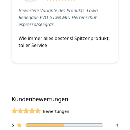
5 von 5 Sterne
Bewertete Variante des Produkts:
Lowa
Renegade EVO GTX® MID Herrenschuh
espresso/seegras
Wie immer alles bestens! Spitzenprodukt,
toller Service
Kundenbewertungen
Bewertungen
von 5 Sterne
Sterne Bewertungen
Bewertungen
5
1