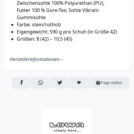
Zwischensohle 100% Polyurethan (PU),
Futter 100 % Gore-Tex; Sohle Vibram
Gummisohle
Farbe: stein/rotholz
Eigengewicht: 590 g pro Schuh (in Größe 42)
Größen: 8 (42) – 10,5 (45)
Herstellerinformationen
LOWA Sport­schuhe GmbH
Hauptstr. 19
85305 Jetzendorf
AUF FACEBOOK TEILEN
ÜBER WHATSAPP TEILEN
AUF TWITTER TEILEN
ARTIKEL AUF DIE MERKLISTE
Frage stellen
Deutschland
https://lowa.com/de/
info@lowa.de