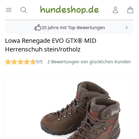
Hundeshop.de
Menü öffnen
Suche
Kundenko
Ware
20 Jahre mit Top-Bewertungen
Lowa Renegade EVO GTX® MID
Herrenschuh stein/rotholz
Reviews
5/5
2 Bewertungen von glücklichen Kunden
Bilder