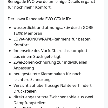
Renegade EVO wurde um einige Details ergänzt
für noch mehr Komfort.
Der Lowa Renegade EVO GTX MID:
wasserdicht und atmungsaktiv durch GORE-
TEX® Membran
LOWA-MONOWRAP®-Rahmens für besten
Komfort
Innenseite des Vorfuß­be­reichs komplett
aus einem Stück gefertigt
Zwei-Zonen-Schnürung zur individuellen
Anpassung
neu gestaltete Klemmhaken für noch
leichtere Schnürung
Verzicht auf über­f­lüssige Nähte verhindert
Druckstellen
direkt ange­spritzte Zwischensohle aus zwei
Dämp­fungs­teilen: