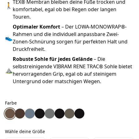
TEX® Membran bleiben deine Füße trocken und
🚶
komfortabel, egal ob bei Regen oder langen
Touren.
Optimaler Komfort
– Der LOWA-MONOWRAP®-
Rahmen und die individuell anpassbare Zwei-
👟
Zonen-Schnürung sorgen für perfekten Halt und
Druckfreiheit.
Robuste Sohle für jedes Gelände
– Die
selbstreinigende VIBRAM RENE TRAC® Sohle bietet
⛰
hervorragenden Grip, egal ob auf steinigem
Untergrund oder matschigen Wegen.
Farbe
Farbe
Lowa Renegade EVO GTX® MID Herrenschuh stein/rotho
Lowa Renegade EVO GTX® MID Herrenschuh espres
Lowa Renegade EVO GTX® MID Herrenschuh ra
Lowa Renegade EVO GTX® MID Herrenschu
Lowa Renegade EVO GTX® MID Herrens
Lowa Renegade EVO GTX® MID Her
Lowa Renegade EVO GTX® MID H
Lowa Renegade EVO GTX® M
Wähle deine Größe