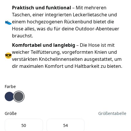
Praktisch und funktional
– Mit mehreren
Taschen, einer integrierten Leckerlietasche und
👟
einem hochgezogenen Rückenbund bietet die
Hose alles, was du für deine Outdoor-Abenteuer
brauchst.
Komfortabel und langlebig
– Die Hose ist mit
weicher Teilfütterung, vorgeformten Knien und
😎
verstärkten Knöchelinnenseiten ausgestattet, um
dir maximalen Komfort und Haltbarkeit zu bieten.
Farbe
Farbe
Owney Yukon Herren Winterhose navy
Owney Yukon Herren Winterhose anthrazit
Größe
Größentabelle
Größe
50
54