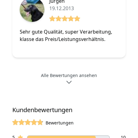
Jürgen
19.12.2013
5 von 5 Sterne
Sehr gute Qualität, super Verarbeitung,
klasse das Preis/Leistungsverhältnis.
Alle Bewertungen ansehen
Kundenbewertungen
Bewertungen
von 5 Sterne
Sterne Bewertungen
Bewertungen
5
10