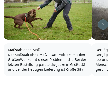
Wei
Maßstab ohne Maß
Der Jäge
Der Maßstab ohne Maß – Das Problem mit den
Der Jäge
GrößenWer kennt dieses Problem nicht. Bei der
Job uns
letzten Bestellung passte die Jacke in Größe 38
Mensche
und bei der heutigen Lieferung ist Größe 38 viel
geschic
zu klein? Wie kann das denn passieren?
sein. Da
vom Win
Was im Kaufhaus bereits schwierig ist, wird im
Retriever
Bereich...