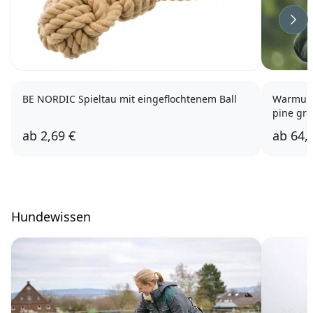
Wei
BE NORDIC Spieltau mit eingeflochtenem Ball
Warmup 
pine gr
ab
2,69 €
ab
64,
Hundewissen