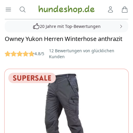
Hundeshop.de
Menü öffnen
Suche
Kundenko
Ware
20 Jahre mit Top-Bewertungen
Owney Yukon Herren Winterhose anthrazit
Reviews
12 Bewertungen von glücklichen
4.8/5
Kunden
Bilder