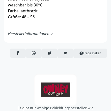
waschbar bis 30°C
Farbe: anthrazit
Größe: 48 – 56
Herstellerinformationen
Instadium GmbH & Co. KG
Dinklager Str. 15
D-49451 Holdorf
AUF FACEBOOK TEILEN
ÜBER WHATSAPP TEILEN
AUF TWITTER TEILEN
ARTIKEL AUF DIE MERKLISTE
Frage stellen
https://owney.de/
info@instadium.de
Es gibt nur wenige Bekleidungshersteller wie