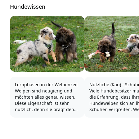
Hundewissen
Lernphasen in der Welpenzeit
Nützliche (Kau) - Schuh
Welpen sind neugierig und
Viele Hundebesitzer m
möchten alles genau wissen.
die Erfahrung, dass ihr
Diese Eigenschaft ist sehr
Hundewelpen sich an i
nützlich, denn sie prägt den
Schuhen vergreifen. We
Hund für sein späteres Leben.
Objekte der Begierde s
Während viele Eindrücke
Socken, Zeitungen,
täglich zu verarbeiten sind,
gelegentlich die täglich
lernt der Welpe sein Zuhause,
oder Kinderspielzeug.