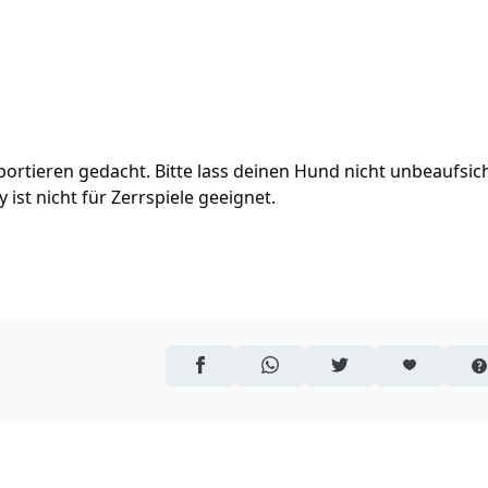
rtieren gedacht. Bitte lass deinen Hund nicht unbeaufsich
st nicht für Zerrspiele geeignet.
AUF FACEBOOK TEILEN
ÜBER WHATSAPP TEILEN
AUF TWITTER TEILEN
ARTIKEL AUF 