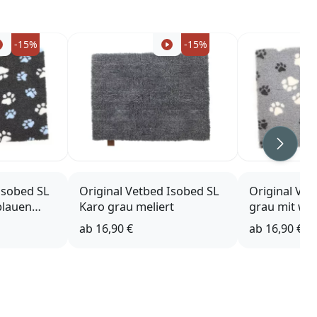
-15%
-15%
Weiter
Isobed SL
Original Vetbed Isobed SL
Original Vet
blauen
Karo grau meliert
grau mit we
ab
16,90 €
ab
16,90 €