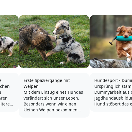
e
Erste Spaziergänge mit
Hundesport - Dum
achen
Welpen
Ursprünglich sta
e
Mit dem Einzug eines Hundes
Dummyarbeit aus 
hren
verändert sich unser Leben.
Jagdhundausbildu
itere
Besonders wenn wir einen
Hund stöbert das e
ind
kleinen Welpen bekommen
auf und bringt es 
beginnt eine aufregende und
Der typische Dumm
e Post
sehr spannende Zeit.
ist der Retriever, a
Pudeln hat das