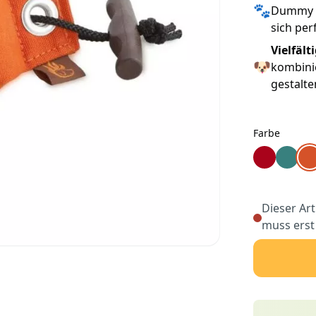
🐾
Dummy e
sich per
Vielfält
🐶
kombinie
gestalte
Farbe
Farbe
Firedog Po
Firedo
Fir
Dieser Art
muss erst