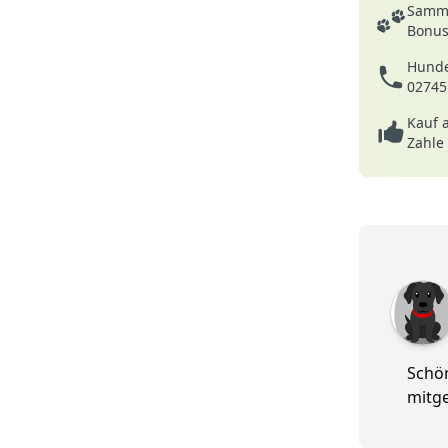
Deine Vortei
Samme
Bonusp
Hunde
02745
Kauf 
Zahle
5 von 5
Schön
mitg