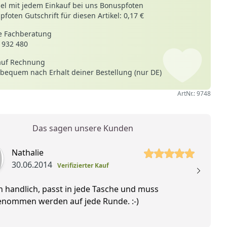
le
l mit jedem Einkauf bei uns Bonuspfoten
foten Gutschrift für diesen Artikel: 0,17 €
 Fachberatung
 932 480
auf Rechnung
 bequem nach Erhalt deiner Bestellung (nur DE)
ArtNr.: 9748
Das sagen unsere Kunden
 Sterne
5 vo
Nathalie
30.06.2014
Verifizierter Kauf
 handlich, passt in jede Tasche und muss
D
enommen werden auf jede Runde. :-)
La
un