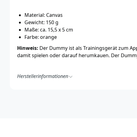
Material: Canvas
Gewicht: 150 g
Maße: ca. 15,5 x 5 cm
Farbe: orange
Hinweis:
Der Dummy ist als Trainingsgerät zum Appo
damit spielen oder darauf herumkauen. Der Dummy i
Herstellerinformationen
FIREDOG, s.r.o.
Sokolská 664/38, SK-90089 Častá
https://www.firedog.eu/de/
info@firedog.eu