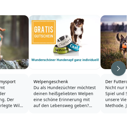
Weiter
mysport
Welpengeschenk
Der Futterdu
mmt
Du als Hundezüchter möchtest
Nicht nur Kin
der
deinen heißgeliebten Welpen
Spiel und Spaß, auch für
ng. Der
eine schöne Erinnerung mit
unsere Vierbei
rlegte Wild
auf den Lebensweg geben?
Methode. Je tolle
dem Jäger.
Beschäftigung
ysportler
Wir schenken dir als Züchter
interessierter
uch bei
für jedes deiner Welpenkinder
Gutscheine für einen oder
Apportieren bedeutet für