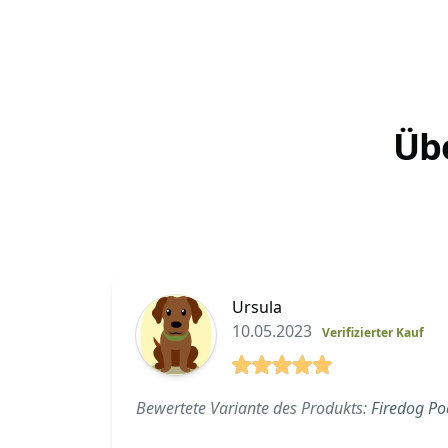
seine Umgebung und sein
Umfeld Schritt für Schritt
Sie knabbern und kaue
kennen....
das Papier wird sogar s
zerfetzt, dass es im Hau
Üb
Ursula
10.05.2023
Verifizierter Kauf
5 von 5 Sterne
Bewertete Variante des Produkts:
Firedog P