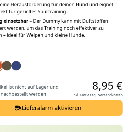
ine Herausforderung für deinen Hund und eignet
fekt für gezieltes Spürtraining.
ig einsetzbar
– Der Dummy kann mit Duftstoffen
rt werden, um das Training noch effektiver zu
n – ideal für Welpen und kleine Hunde.
cket Dummy 150 g rot
g Pocket Dummy 150 g grün
edog Pocket Dummy 150 g orange
Firedog Pocket Dummy 150 g khaki
Firedog Pocket Dummy 150 g blau
8,95 €
ikel ist nicht auf Lager und
 nachbestellt werden
inkl. MwSt zzgl.
Versandkosten
Lieferalarm aktivieren