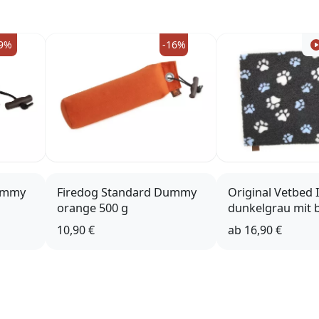
9%
-16%
Dummy
Firedog Standard Dummy
Original Vetbed 
orange 500 g
dunkelgrau mit 
Pfoten
10,90 €
ab
16,90 €