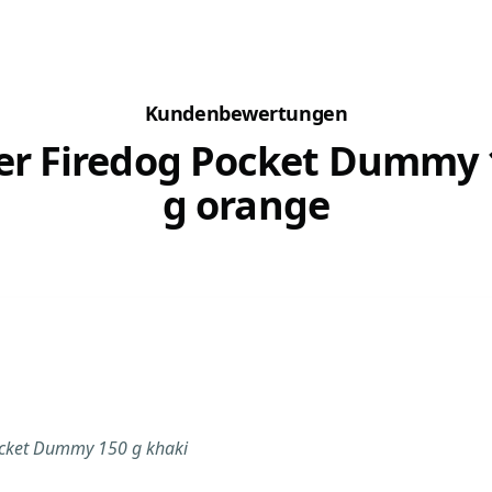
Sehr schnell stellen wir fest,
Dummytraining ei
n und
dass uns der kleine Hund auf
Tradition. Inzwisc
oweit
Schritt und Tritt begleitet. Das
apportieren aber 
s...
ist ein typisches Verhalten,
Familien- und...
denn der...
Kundenbewertungen
er Firedog Pocket Dummy 
g orange
ocket Dummy 150 g khaki