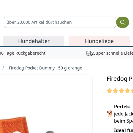
Hundehalter
Hundeliebe
30 Tage Rückgaberecht
Super schnelle Lief
Firedog Pocket Dummy 150 g orange
Firedog 
Reviews
Perfekt
🐕
jede Jac
beim Spa
Ideal f