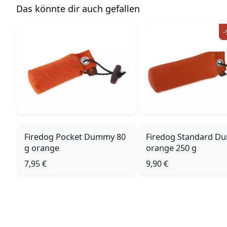
Das könnte dir auch gefallen
-
Firedog Pocket Dummy 80
Firedog Standard 
g orange
orange 250 g
7,95 €
9,90 €