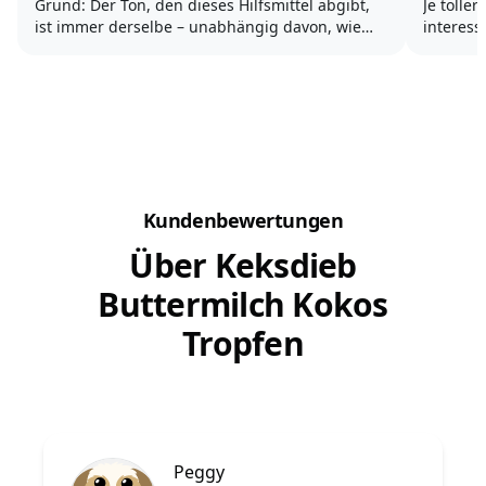
Grund: Der Ton, den dieses Hilfsmittel abgibt,
Je toller sie eine Beschäftigung 
ist immer derselbe – unabhängig davon, wie
interess
unsere Stimmung gerade ist!
Apportieren bedeutet für 
Denn mal ehrlich: Dein Hund rennt gerade weg
gezieltes 
– Du bist ärgerlich darüber...
welches 
Kundenbewertungen
Über Keksdieb
Buttermilch Kokos
Tropfen
Peggy