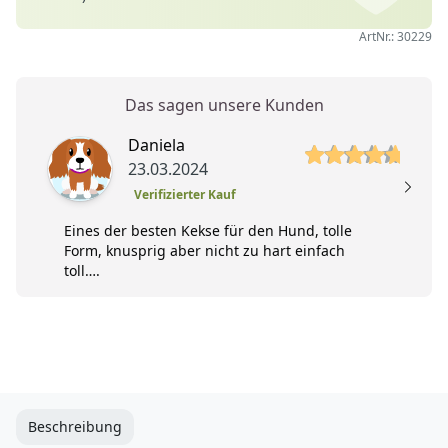
ArtNr.: 30229
Das sagen unsere Kunden
5 von 5 Sterne
5 
Daniela
23.03.2024
Verifizierter Kauf
Eines der besten Kekse für den Hund, tolle
Form, knusprig aber nicht zu hart einfach
toll….
Beschreibung