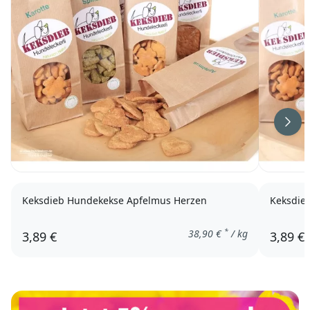
Weit
Keksdieb Hundekekse Apfelmus Herzen
Keksdie
*
38,90
€
/ kg
3,89 €
3,89 €