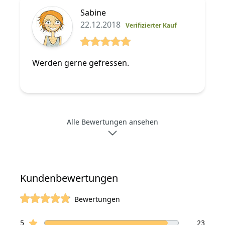
Sabine
22.12.2018
Verifizierter Kauf
5 von 5 Sterne
Werden gerne gefressen.
Alle Bewertungen ansehen
Kundenbewertungen
Bewertungen
von 5 Sterne
Sterne Bewertungen
Bewertungen
5
23