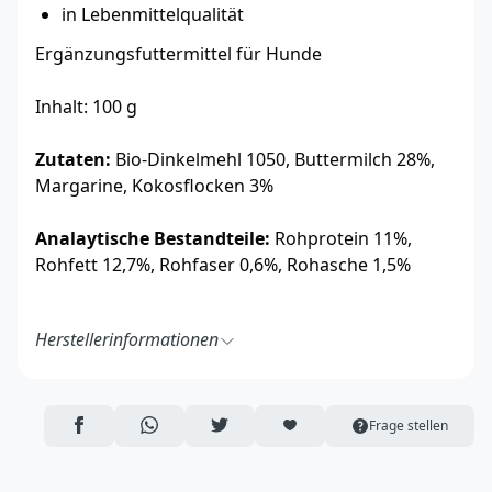
in Lebenmittelqualität
Ergänzungsfuttermittel für Hunde
Inhalt: 100 g
Zutaten:
Bio-Dinkelmehl 1050, Buttermilch 28%,
Margarine, Kokosflocken 3%
Analaytische Bestandteile:
Rohprotein 11%,
Rohfett 12,7%, Rohfaser 0,6%, Rohasche 1,5%
Herstellerinformationen
Keksdieb
Platz des Friedens 1
18442 Langendorf / Lüssow
AUF FACEBOOK TEILEN
ÜBER WHATSAPP TEILEN
AUF TWITTER TEILEN
ARTIKEL AUF DIE MERKLISTE
Frage stellen
Deutschland
https://keksdieb.de/
info@keksdieb.de