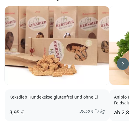
Wei
Keksdieb Hundekekse glutenfrei und ohne Ei
Anibio H
Feldsala
*
39,50
€
/ kg
3,95 €
ab
2,8