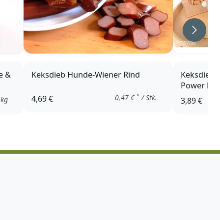
Weiter
e &
Keksdieb Hunde-Wiener Rind
Keksdieb 
Power Kis
*
0,47
€
/ Stk.
4,69 €
 kg
3,89 €