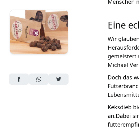
Menschen mü
Eine e
Wir glauben
Herausforde
gemeistert 
Michael Ver
Doch das wa
AUF FACEBOOK TEILEN
ÜBER WHATSAPP TEILEN
AUF TWITTER TEILEN
Futterbranc
Lebensmitte
Keksdieb bi
an.Dabei si
futterempfi