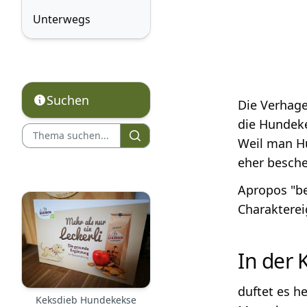
Unterwegs
Suchen
Die Verhage
die Hundeke
Weil man H
eher besche
Apropos "be
Charakterei
In der 
duftet es h
Keksdieb Hundekekse