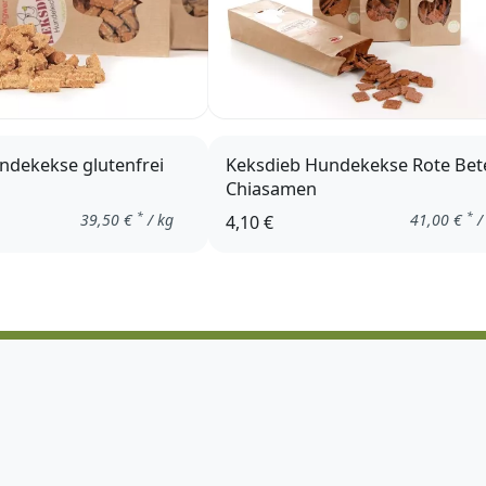
ndekekse glutenfrei
Keksdieb Hundekekse Rote Bet
Chiasamen
*
*
39,50
€
/ kg
41,00
€
/
4,10 €
Quark & Zimt