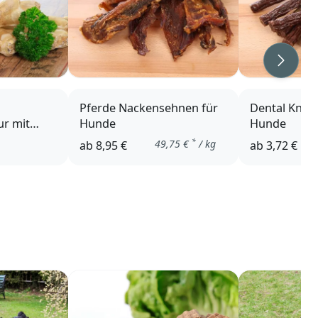
Weiter
Pferde Nackensehnen für
Dental Knus
r mit
Hunde
Hunde
*
49,75
€
/ kg
ab
8,95 €
ab
3,72 €