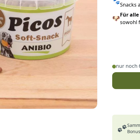
🐾
Snacks a
Für all
🐶
sowohl 
nur noch 
Deine Vortei
Samme
Bonusp