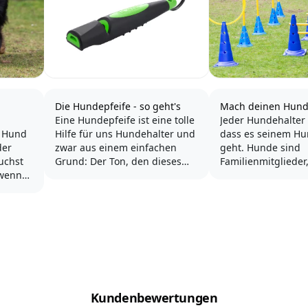
Die Hundepfeife - so geht's
Mach deinen Hund 
Eine Hundepfeife ist eine tolle
Jeder Hundehalter
n Hund
Hilfe für uns Hundehalter und
dass es seinem Hu
der
zwar aus einem einfachen
geht. Hunde sind
uchst
Grund: Der Ton, den dieses
Familienmitglieder
 wenn
Hilfsmittel abgibt, ist immer
Zuneigung und Ges
 oder
derselbe – unabhängig davon,
brauchen. Unsere
de-
wie unsere Stimmung gerade
sollen glücklich se
ist!
genau macht eine
denn nun glücklich
s, wenn
Denn mal ehrlich: Dein Hund
haben uns diesem 
n
rennt gerade weg – Du bist
Thema angenomm
nd jede
ärgerlich darüber...
dazu einige...
Kundenbewertungen