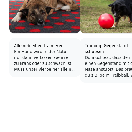
Alleinebleiben trainieren
Training: Gegenstand
Ein Hund wird in der Natur
schubsen
nur dann verlassen wenn er
Du möchtest, dass dei
zu krank oder zu schwach ist.
einen Gegenstand mit 
Muss unser Vierbeiner alleine
Nase anstupst. Das bra
bleiben, so löst das in ihm
du z.B. beim Treibball,
eine Urangst aus und er
dein Hund würfeln soll
glaubt, wir hätten uns von ihm
bei verschiedenen Hun
abgewendet und ihn alleine
Intelligenzspielzeugen.
zurück gelassen. Um für
unseren Hund diese Ängste so
Am einfachsten geht e
gering...
du den zu schubsende
Gegenstand hinlegst u
Berührung deines...