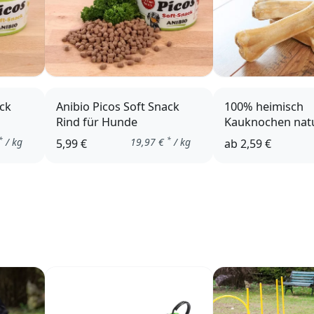
ack
Anibio Picos Soft Snack
100% heimisch
Rind für Hunde
Kauknochen natu
Pansen
*
*
/ kg
19,97
€
/ kg
5,99 €
ab
2,59 €