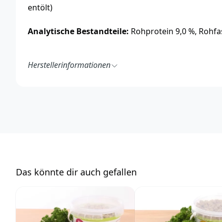
entölt)
Analytische Bestandteile:
Rohprotein 9,0 %, Rohfas
Herstellerinformationen
Specht Bio-Pharma
Inhaber Michael Specht
Humboldtstraße 19
21509 Glinde
Deutschland
https://www.anibio.de/
info@anibio.de
Das könnte dir auch gefallen