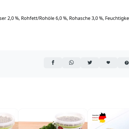
er 2,0 %, Rohfett/Rohöle 6,0 %, Rohasche 3,0 %, Feuchtigke
AUF FACEBOOK TEILEN
ÜBER WHATSAPP TEILEN
AUF TWITTER TEILEN
ARTIKEL AUF 