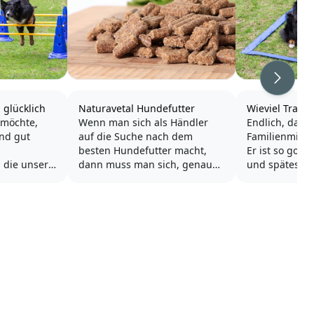
Weiter
glücklich
Naturavetal Hundefutter
Wieviel Traini
 möchte,
Wenn man sich als Händler
Endlich, das 
nd gut
auf die Suche nach dem
Familienmitgli
besten Hundefutter macht,
Er ist so goldig
, die unsere
dann muss man sich, genau
und spätesten
ellschaft
wie der Verbraucher, erst
Wochen ist e
 Hunde
einmal durch den Dschungel
noch richtig f
in. Doch was
der vielen Futtermarken
schnell hat e
n Hund
kämpfen.
Finger gewick
? Wir
der Entzücku
wichtigen
Es wundert nicht, dass sich
langsam die k
en und
die Werbestrategen der
der Hundeerz
Marken in Sachen Gesundheit
und...
Mal...