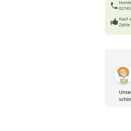
Hunde
02745
Kauf 
Zahle
5 von 5
Unser
schö