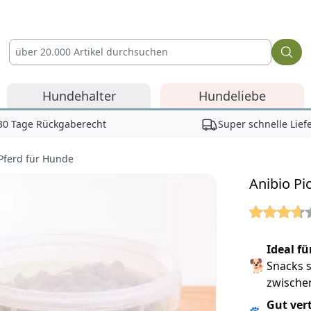
Hundehalter
Hundeliebe
30 Tage Rückgaberecht
Super schnelle Lief
 Pferd für Hunde
Anibio Pi
Reviews
Ideal f
🐕
Snacks s
zwische
Gut ver