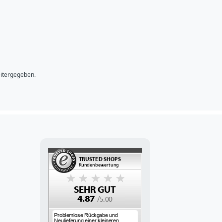
bsenden
eitergegeben.