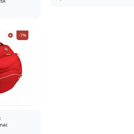
usk
XS
-7%
k
mac