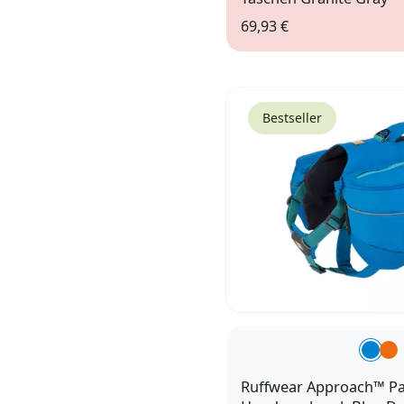
69,93 €
XS
Bestseller
Ruffwear Approach™ P