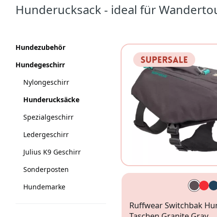
Hunderucksack - ideal für Wanderto
Produkte
Kategorien
Hundezubehör
Hundegeschirr
Nylongeschirr
Hunderucksäcke
Spezialgeschirr
Ledergeschirr
Julius K9 Geschirr
Sonderposten
Hundemarke
Ruffwear Switchbak Hu
Taschen Granite Gray