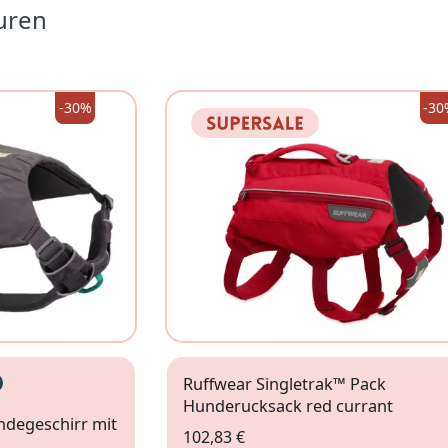
uren
-30%
-30
Ruffwear Singletrak™ Pack
Hunderucksack red currant
ndegeschirr mit
102,83 €