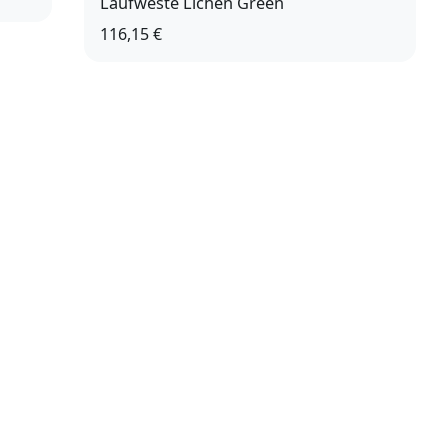
Laufweste Lichen Green
116,15 €
M
L/XL