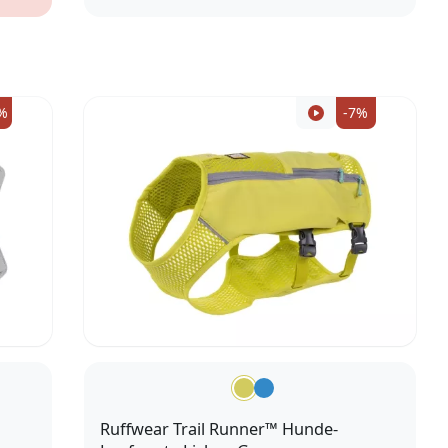
S
%
-7%
Ruffwear Trail Runner™ Hunde-