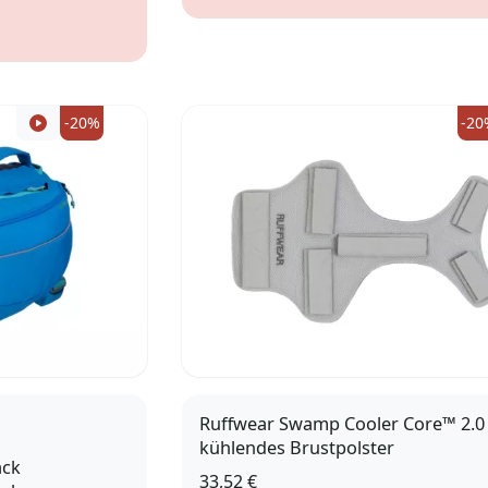
S
-20%
-20
Ruffwear Swamp Cooler Core™ 2.0
kühlendes Brustpolster
ack
33,52 €