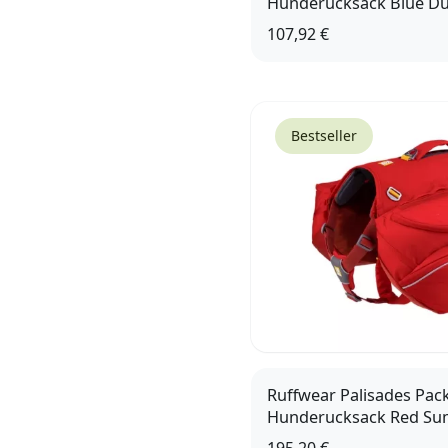
Hunderucksack Blue D
107,92 €
XS
Bestseller
Ruffwear Palisades Pac
Hunderucksack Red Su
195,20 €