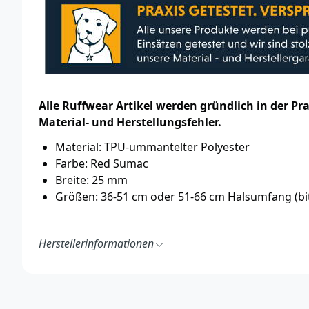
Alle Ruffwear Artikel werden gründlich in der P
Material- und Herstellungsfehler.
Material: TPU-ummantelter Polyester
Farbe: Red Sumac
Breite: 25 mm
Größen: 36-51 cm oder 51-66 cm Halsumfang (bi
Herstellerinformationen
Ruff Wear Inc.
2843 NW Lolo Drive
Bend, OR 97703
USA