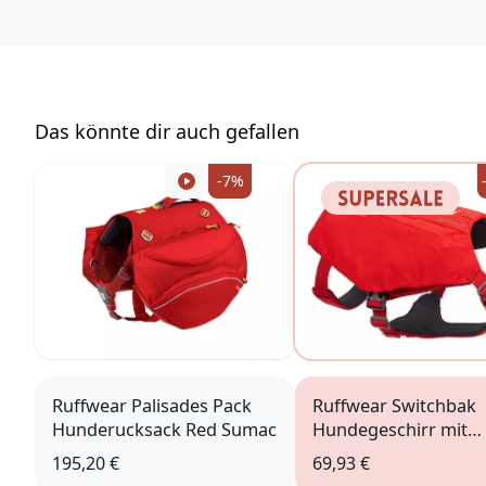
https://ruffwear.com/
https://ruffwear.com/pages/contact-us
Verantwortliche Person in der EU:
Accapi Group
Tanfield Lea Business Centre
Das könnte dir auch gefallen
Stanley
Country Durham DH9 9DB
-7%
UK
https://www.accapigroup.com/de
info@accapigroup.com
Ruffwear Palisades Pack
Ruffwear Switchbak
Hunderucksack Red Sumac
Hundegeschirr mit
Taschen Red Sumac
195,20 €
69,93 €