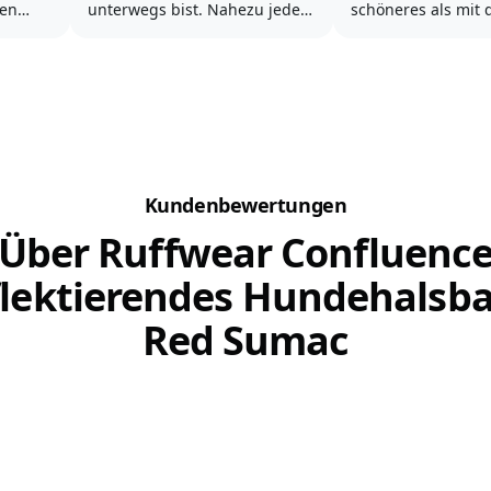
ren
unterwegs bist. Nahezu jede
schöneres als mit
touren
Wanderregion bietet
Vierbeiner die Nat
 geht
mittlerweile spezielle Touren
zu genießen, das 
sser
an, die für Menschen mit
der Übernachtung
indet
Hund besonders geeignet
Sternen zu entdec
tung für
sind.
einfach ganz viel Z
oor-
miteinander zu ve
Wandern ist für Menschen
jeden Alters eine anerkannte...
Gemeinsam wande
Kundenbewertungen
campen...
Über Ruffwear Confluenc
flektierendes Hundehalsb
Red Sumac