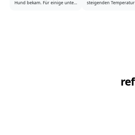
Hund bekam. Für einige unter
steigenden Temperatu
uns war das bereits in der
weiter auf Erkundungs
Kindheit, für andere erst
gehen. Ob ihr Wandern
später.
oder euch gerne im Wa
abkühlt - bei Ruffwear f
Plötzlich dreht sich alles um
ihr die richtige Ausrüs
den Vierbeiner und man
den gemeinsamen Outd
denkt, dass das nur am
Spaß.
Anfang so ist. Vorab...
Damit...
re