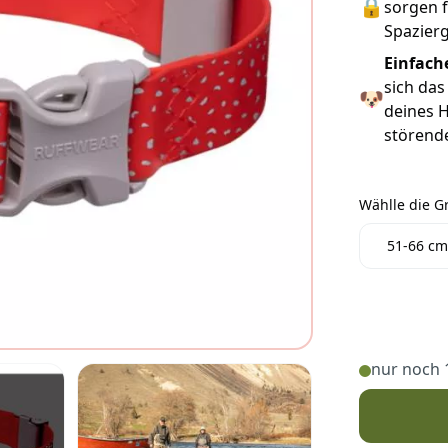
🔒
sorgen f
Spazierg
Einfach
sich das
🐶
deines 
störende
Wählle die G
Wählle die 
51-66 cm
nur noch 