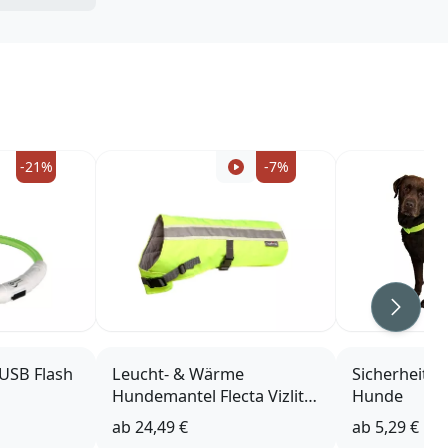
-21%
-7%
Weiter
USB Flash
Leucht- & Wärme
Sicherheitsw
Hundemantel Flecta Vizlite
Hunde
DT
ab
24,49 €
ab
5,29 €