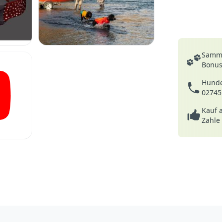
Deine Vortei
Samme
Bonusp
Hunde
02745
Kauf 
Zahle