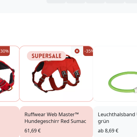
-30%
-35%
Ruffwear Web Master™
Leuchthalsband 
Hundegeschirr Red Sumac
grün
61,69 €
ab
8,69 €