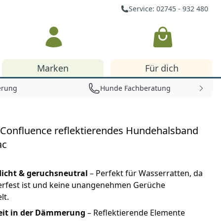
Service: 02745 - 932 480
Warenkorb
Marken
Für dich
erung
Hunde Fachberatung
 Confluence reflektierendes Hundehalsband
ac
icht & geruchsneutral
– Perfekt für Wasserratten, da
erfest ist und keine unangenehmen Gerüche
lt.
eit in der Dämmerung
– Reflektierende Elemente