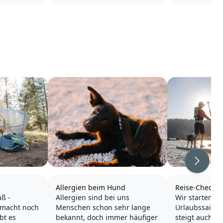
Weiter
Allergien beim Hund
Reise-Checkli
ß -
Allergien sind bei uns
Wir starten in
macht noch
Menschen schon sehr lange
Urlaubssaiso
bt es
bekannt, doch immer häufiger
steigt auch di