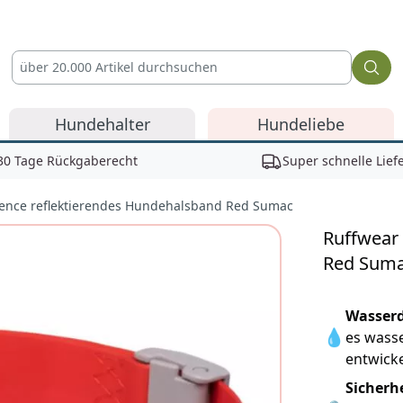
Hundehalter
Hundeliebe
30 Tage Rückgaberecht
Super schnelle Lief
uence reflektierendes Hundehalsband Red Sumac
Ruffwear
Red Sum
Reviews
Wasserd
💧
es wass
entwicke
Sicherh