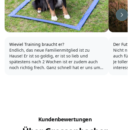
Wei
Wieviel Training braucht er?
Der Fut
Endlich, das neue Familienmitglied ist zu
Nicht nur
Hause! Er ist so goldig, er ist so lieb und
auch für
spätestens nach 2 Wochen ist er zudem auch
Je toller sie eine Beschäftigung 
noch richtig frech. Ganz schnell hat er uns um
interess
den Finger gewickelt und neben der
Entzückung kommen so langsam die kleinen
Apportieren bedeutet für 
Probleme der Hundeerziehung.
gezieltes 
welches 
Mal...
Kundenbewertungen