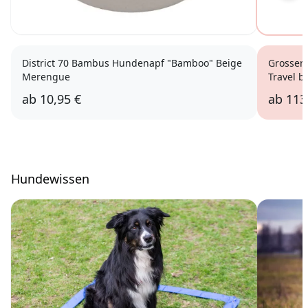
District 70 Bambus Hundenapf "Bamboo" Beige
Grossen
Merengue
Travel b
ab
10,95 €
ab
113
Hundewissen