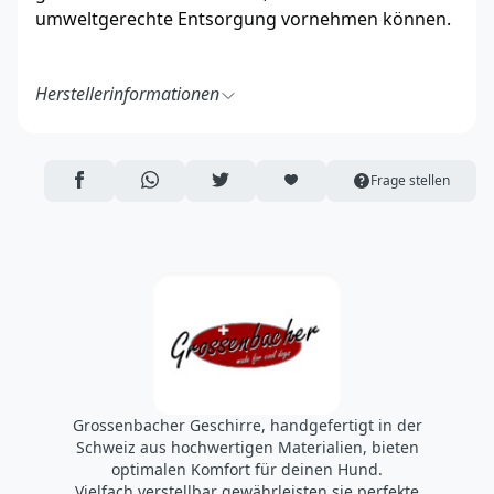
umweltgerechte Entsorgung vornehmen können.
Herstellerinformationen
Beat Grossenbacher GmbH
Thunstrasse 5
3415 Hasle
AUF FACEBOOK TEILEN
ÜBER WHATSAPP TEILEN
AUF TWITTER TEILEN
ARTIKEL AUF DIE MERKLISTE
Frage stellen
Schweiz
https://grossenbacher-beat.ch/
info@grossenbacher-beat.ch
Grossenbacher Geschirre, handgefertigt in der
Schweiz aus hochwertigen Materialien, bieten
optimalen Komfort für deinen Hund.
Vielfach verstellbar gewährleisten sie perfekte