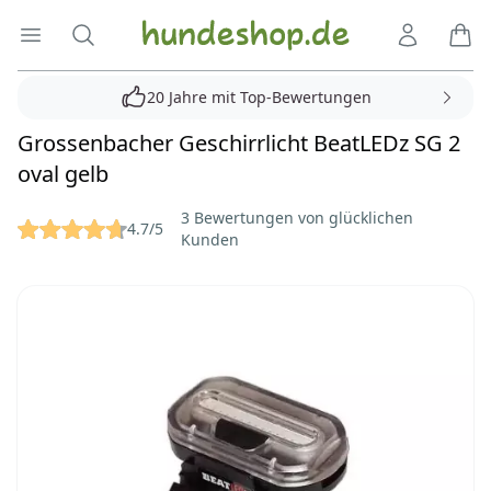
Hundeshop.de
Menü öffnen
Suche
Kundenko
Ware
20 Jahre mit Top-Bewertungen
Grossenbacher Geschirrlicht BeatLEDz SG 2
oval gelb
Reviews
3 Bewertungen von glücklichen
4.7/5
Kunden
Bilder