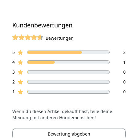
Kundenbewertungen
Bewertungen
von 5 Sterne
Sterne Bewertungen
Bewertungen
5
2
Sterne Bewertungen
4
1
Sterne Bewertungen
3
0
Sterne Bewertungen
2
0
Sterne Bewertungen
1
0
Wenn du diesen Artikel gekauft hast, teile deine
Meinung mit anderen Hundemenschen!
Bewertung abgeben