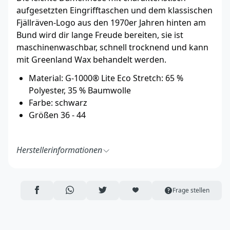
aufgesetzten Eingrifftaschen und dem klassischen
Fjällräven-Logo aus den 1970er Jahren hinten am
Bund wird dir lange Freude bereiten, sie ist
maschinenwaschbar, schnell trocknend und kann
mit Greenland Wax behandelt werden.
Material: G-1000® Lite Eco Stretch: 65 %
Polyester, 35 % Baumwolle
Farbe: schwarz
Größen 36 - 44
Herstellerinformationen
Fenix Outdoor E-Com AB
Brogatan 141
894 35 Själevad
AUF FACEBOOK TEILEN
ÜBER WHATSAPP TEILEN
AUF TWITTER TEILEN
ARTIKEL AUF DIE MERKLISTE
Frage stellen
Schweden
https://www.fjallraven.com/de/de-de/
ecom@fenixoutdoor.se