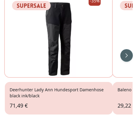
-35%
Wei
Deerhunter Lady Ann Hundesport Damenhose
Baleno 
black ink/black
71,49 €
29,22 