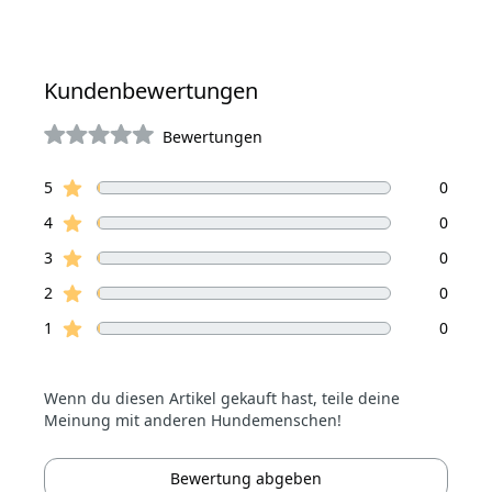
Kundenbewertungen
Bewertungen
von 5 Sterne
Sterne Bewertungen
Bewertungen
5
0
Sterne Bewertungen
4
0
Sterne Bewertungen
3
0
Sterne Bewertungen
2
0
Sterne Bewertungen
1
0
Wenn du diesen Artikel gekauft hast, teile deine
Meinung mit anderen Hundemenschen!
Bewertung abgeben