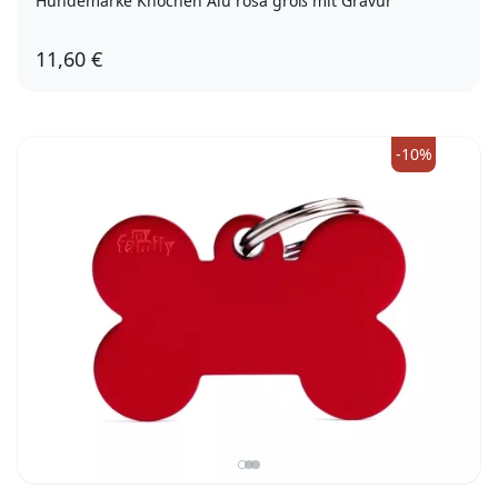
Hundemarke Knochen Alu rosa groß mit Gravur
11,60 €
-10%