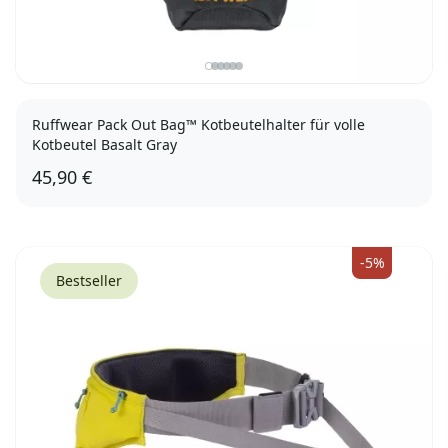
Ruffwear Pack Out Bag™ Kotbeutelhalter für volle
Kotbeutel Basalt Gray
45,90 €
M (15,5 x 13,5cm)
L (19 x 16,5cm)
-5%
Bestseller