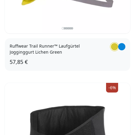
Ruffwear Trail Runner™ Laufgürtel
Jogginggurt Lichen Green
57,85 €
S/M (51 - 89cm)
L/XL (89 - 127cm)
-6%