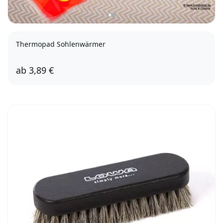
Thermopad Sohlenwärmer
ab
3,89 €
XL (42-43)
S (36-37)
XXL (44-46)