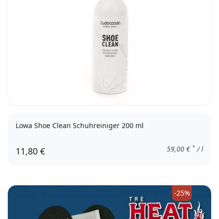
Lowa Shoe Clean Schuhreiniger 200 ml
*
59,00
€
/ l
11,80 €
-25%