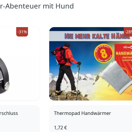
or-Abenteuer mit Hund
-31%
-28
rschluss
Thermopad Handwärmer
1,72 €