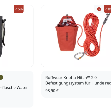
-15%
-10
Ruffwear Knot-a-Hitch™ 2.0
Befestigungssystem für Hunde red
erflasche Water
98,90 €