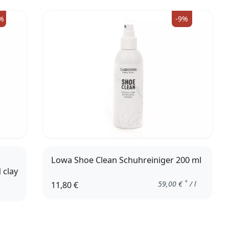
%
-9%
Lowa Shoe Clean Schuhreiniger 200 ml
 clay
*
59,00
€
/ l
11,80 €