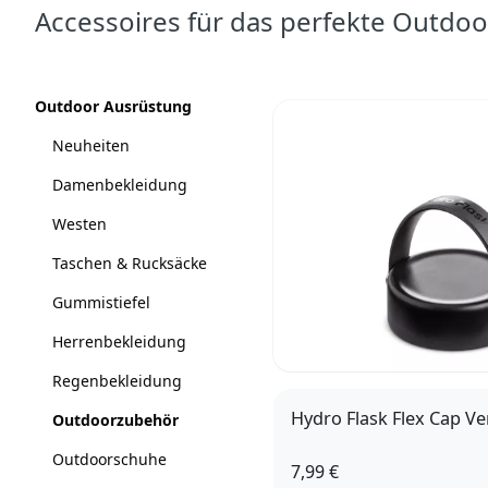
Accessoires für das perfekte Outdo
Produkte
Kategorien
Outdoor Ausrüstung
Neuheiten
Damenbekleidung
Westen
Taschen & Rucksäcke
Gummistiefel
Herrenbekleidung
Regenbekleidung
Hydro Flask Flex Cap Ve
Outdoorzubehör
Outdoorschuhe
7,99 €