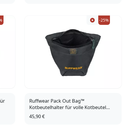
Herren
%
-25%
für
Ruffwear Pack Out Bag™
Kotbeutelhalter für volle Kotbeutel
Basalt Gray
45,90 €
M (15,5 x 13,5cm)
L (19 x 16,5cm)