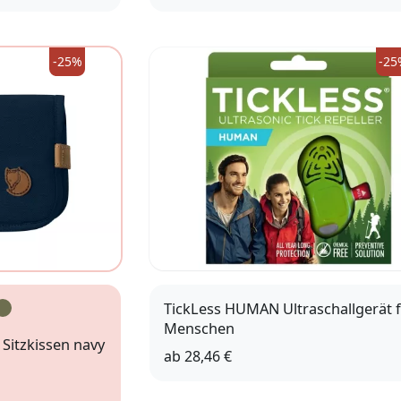
-25%
-25
TickLess HUMAN Ultraschallgerät 
Menschen
 Sitzkissen navy
ab
28,46 €
Grün
Orange