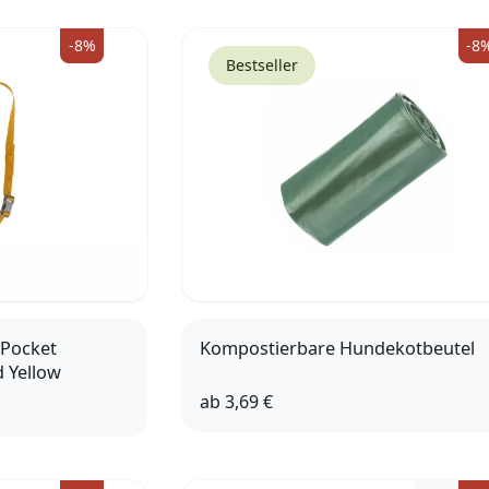
-8%
-8
Bestseller
 Pocket
Kompostierbare Hundekotbeutel
 Yellow
ab
3,69 €
4 Rollen
10 Rollen