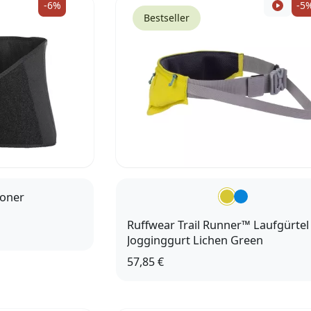
-6%
-5
Bestseller
honer
Ruffwear Trail Runner™ Laufgürtel
Jogginggurt Lichen Green
57,85 €
S/M (51 - 89cm)
L/XL (89 - 127cm