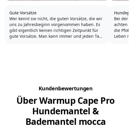
Gute Vorsätze
Hundepf
Wer kennt sie nicht, die guten Vorsätze, die wir
Bei der 
uns zu Jahresbeginn vorgenommen haben. Es
achten w
gibt eigentlich keinen richtigen Zeitpunkt für
die Pfot
gute Vorsätze. Man kann immer und jeden Tag
Leben nu
beginnen.
ungehin
ist die 
Aber der Jahreswechsel bietet sich einfach an -
ganze Ja
ein ganzes neues Jahr liegt vor uns.
Verbinden...
Kundenbewertungen
Über Warmup Cape Pro
Hundemantel &
Bademantel mocca