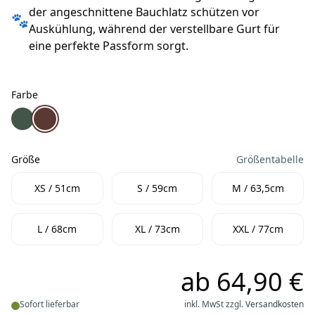
der angeschnittene Bauchlatz schützen vor
🐾
Auskühlung, während der verstellbare Gurt für
eine perfekte Passform sorgt.
Farbe
Farbe
Warmup Cape Pro Hundemantel & Bademantel pine gre
Warmup Cape Pro Hundemantel & Bademantel moc
Größe
Größentabelle
Größe
XS / 51cm
S / 59cm
M / 63,5cm
L / 68cm
XL / 73cm
XXL / 77cm
ab
64,90 €
Sofort lieferbar
inkl. MwSt zzgl.
Versandkosten