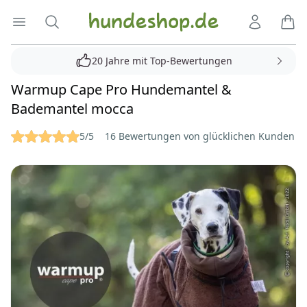
Hundeshop.de
Menü öffnen
Suche
Kundenko
Ware
20 Jahre mit Top-Bewertungen
Warmup Cape Pro Hundemantel &
Bademantel mocca
Reviews
5/5
16 Bewertungen von glücklichen Kunden
Bilder