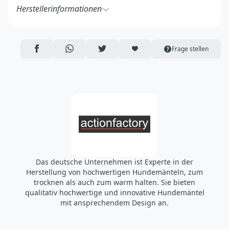
Herstellerinformationen
A.F. Textil GmbH
Am Kirchberg 27a, 50354 Hürth
Deutschland
AUF FACEBOOK TEILEN
ÜBER WHATSAPP TEILEN
AUF TWITTER TEILEN
ARTIKEL AUF DIE MERKLISTE
Frage stellen
https://actionfactory.de/
info@actionfactory.de
Das deutsche Unternehmen ist Experte in der
Herstellung von hochwertigen Hundemänteln, zum
trocknen als auch zum warm halten. Sie bieten
qualitativ hochwertige und innovative Hundemäntel
mit ansprechendem Design an.