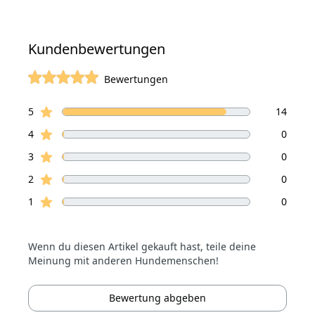
Kundenbewertungen
Bewertungen
von 5 Sterne
Sterne Bewertungen
Bewertungen
5
14
Sterne Bewertungen
4
0
Sterne Bewertungen
3
0
Sterne Bewertungen
2
0
Sterne Bewertungen
1
0
Wenn du diesen Artikel gekauft hast, teile deine
Meinung mit anderen Hundemenschen!
Bewertung abgeben