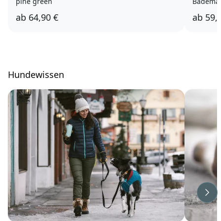
pine green
Bademan
ab
64,90 €
ab
59,
Hundewissen
Wei