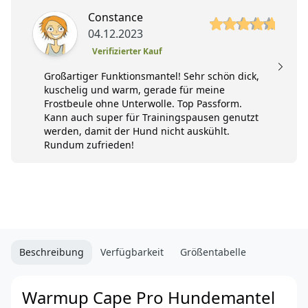
5 von 5 Sterne
5 
Constance
04.12.2023
Verifizierter Kauf
Großartiger Funktionsmantel! Sehr schön dick,
kuschelig und warm, gerade für meine
Frostbeule ohne Unterwolle. Top Passform.
Kann auch super für Trainingspausen genutzt
werden, damit der Hund nicht auskühlt.
Rundum zufrieden!
Beschreibung
Verfügbarkeit
Größentabelle
Warmup Cape Pro Hundemantel