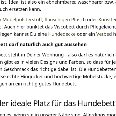
e ist. Ideal ist also ein abnehmbarer, waschbarer bz
uch ersetzen kann.
n
Möbelpolsterstoff
,
flauschigen Plüsch
oder
Kunstle
b. Auch hier punktet das Viscobett durch Pflegeleich
liegen kannst Du eine
Hundedecke
oder ein
Vetbed
h
ett darf natürlich auch gut aussehen
tt steht in Deiner Wohnung - also darf es natürlich 
 gibt es in vielen Designs und Farben, so dass für
n Geschmack das richtige dabei ist. Die Hundebette
ise echte Hingucker und hochwertige Möbelstücke, erf
en an ein richtig gutes Hundebett.
der ideale Platz für das Hundebett
 es, wenn sie in unserer Nähe sind. Allerdings möc