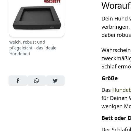
Worauf
Dein Hund w
verbringen.
dabei robus
weich, robust und
pflegeleicht - das ideale
Wahrscheinl
Hundebett
zweckmäßig
Schlaf ermö
Größe
AUF FACEBOOK TEILEN
ÜBER WHATSAPP TEILEN
AUF TWITTER TEILEN
Das
Hundeb
für Deinen 
wenigen Mo
Bett oder 
Der Schlafp