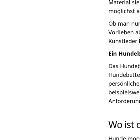
Material si
möglichst a
Ob man nu
Vorlieben a
Kunstleder 
Ein Hundeb
Das Hundebe
Hundebetten
persönliche
beispielswe
Anforderung
Wo ist 
Hunde mögen