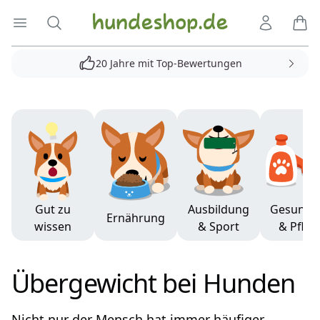
Hundeshop.de
Menü öffnen
Suche
Kundenko
Ware
20 Jahre mit Top-Bewertungen
Produkte
Gut zu
Ausbildung
Gesundh
Ernährung
wissen
& Sport
& Pfleg
Übergewicht bei Hunden
Nicht nur der Mensch hat immer häufiger