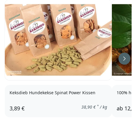
Weit
Keksdieb Hundekekse Spinat Power Kissen
100% he
*
38,90
€
/ kg
3,89 €
ab
12,