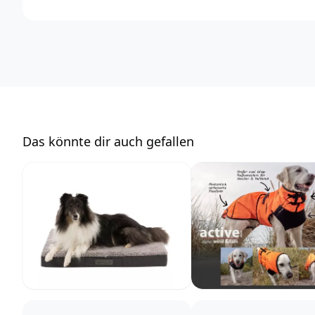
TRIXIE Heimtierbedarf GmbH & Co. KG
Industriestraße 32
24963 Tarp
Deutschland
https://www.trixie.de/
vertrieb@trixie.de
Das könnte dir auch gefallen