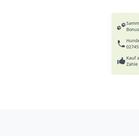
Deine Vortei
Samme
Bonusp
Hunde
02745
Kauf 
Zahle