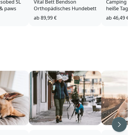
Isobed SL
Vital Bett Bendson
Camping Hun
 & paws
Orthopädisches Hundebett
heiße Tage
ab
89,99 €
ab
46,49 €
Weiter