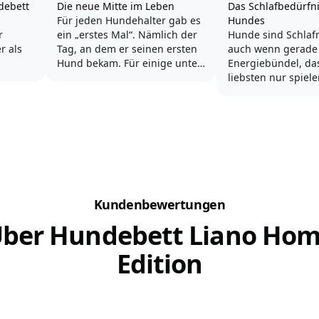
debett
Die neue Mitte im Leben
Das Schlafbedürfn
Für jeden Hundehalter gab es
Hundes
r
ein „erstes Mal“. Nämlich der
Hunde sind Schlaf
r als
Tag, an dem er seinen ersten
auch wenn gerade ein kleines
Hund bekam. Für einige unter
Energiebündel, da
 Hund
uns war das bereits in der
liebsten nur spiel
g
Kindheit, für andere erst
toben möchte, gar 
ürlich
später.
Anschein erweckt. 
unterschätzen wir
ines
Plötzlich dreht sich alles um
Hundehalter das
den Vierbeiner und man
Schlafbedürfnis e
denkt, dass das nur am
ich
Anfang so ist. Vorab...
Um gesund und vital zu
heit
bleiben braucht de
Kundenbewertungen
Vierbeiner...
ber Hundebett Liano Ho
Edition