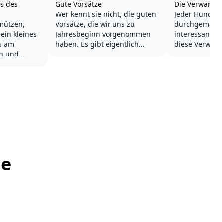
is des
Gute Vorsätze
Die Verwandl
Wer kennt sie nicht, die guten
Jeder Hundebe
mützen,
Vorsätze, die wir uns zu
durchgemach
Jahresbeginn vorgenommen
interessanter 
s am
haben. Es gibt eigentlich
diese Verwand
en und
keinen richtigen Zeitpunkt für
schleppend s
nicht den
gute Vorsätze. Man kann
mehreren Fro
Häufig
immer und jeden Tag
gleichzeitig. H
beginnen.
wie schnell so
Fellwesen den
ines Hundes.
Aber der Jahreswechsel bietet
umkrempelt u
sich einfach an - ein ganzes
Verwandlung 
neues Jahr liegt vor uns.
die wir...
r
Verbinden...
me