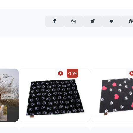
AUF FACEBOOK TEILEN
ÜBER WHATSAPP TEILEN
AUF TWITTER TEILEN
ARTIKEL AUF 
-15%