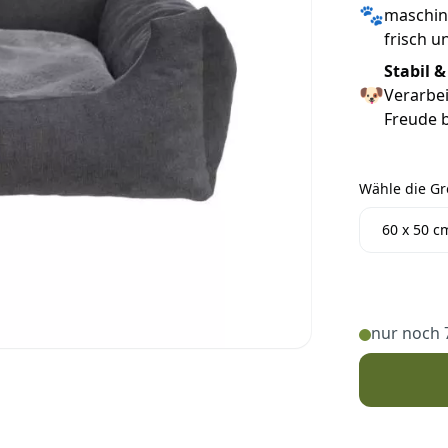
🐾
maschin
frisch u
Stabil &
🐶
Verarbei
Freude b
Wähle die G
Wähle die 
60 x 50 c
nur noch 