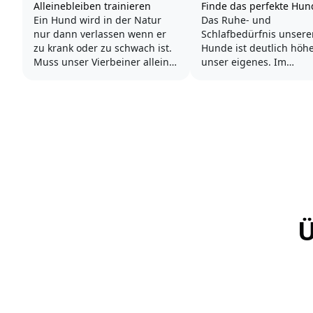
Alleinebleiben trainieren
Finde das perfekte Hun
Ein Hund wird in der Natur
Das Ruhe- und
nur dann verlassen wenn er
Schlafbedürfnis unsere
zu krank oder zu schwach ist.
Hunde ist deutlich höhe
Muss unser Vierbeiner alleine
unser eigenes. Im
bleiben, so löst das in ihm
Durchschnitt sollte ein
eine Urangst aus und er
etwa 20 Stunden am Ta
glaubt, wir hätten uns von ihm
ruhen - das variiert nat
abgewendet und ihn alleine
nach Alter, Rasse und
zurück gelassen. Um für
Gesundheitszustand De
unseren Hund diese Ängste so
Hundes.
gering...
Zu wenig Schlaf wirkt s
negativ auf die Gesund
des...
Ü