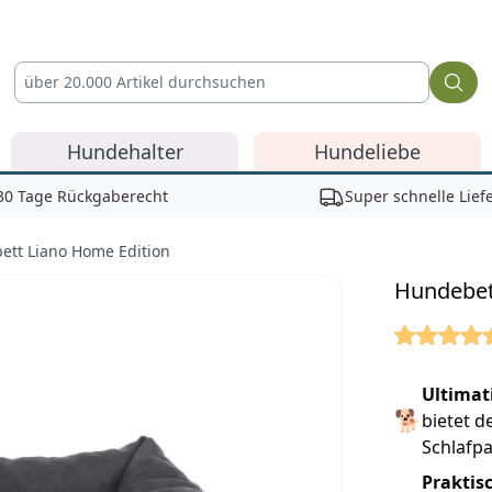
Hundehalter
Hundeliebe
30 Tage Rückgaberecht
Super schnelle Lief
ett Liano Home Edition
Hundebet
Reviews
Ultimat
🐕
bietet d
Schlafpa
Praktisc