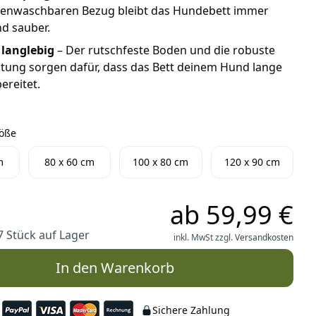
enwaschbaren Bezug bleibt das Hundebett immer
nd sauber.
 langlebig
– Der rutschfeste Boden und die robuste
tung sorgen dafür, dass das Bett deinem Hund lange
ereitet.
röße
Größe
m
80 x 60 cm
100 x 80 cm
120 x 90 cm
ab
59,99 €
7 Stück auf Lager
inkl. MwSt zzgl.
Versandkosten
In den Warenkorb
Sichere Zahlung