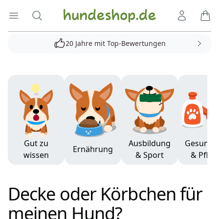
Hundeshop.de
Menü öffnen
Suche
Kundenko
Ware
20 Jahre mit Top-Bewertungen
Produkte
Gut zu
Ausbildung
Gesundh
Ernährung
wissen
& Sport
& Pfleg
Decke oder Körbchen für
meinen Hund?