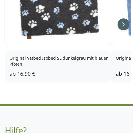
Weit
Original Vetbed Isobed SL dunkelgrau mit blauen
Original
Pfoten
ab
16,90 €
ab
16,
75 x 50cm
100 x 75cm
150 x 100cm
75 
Sondermaß
Hilfe?