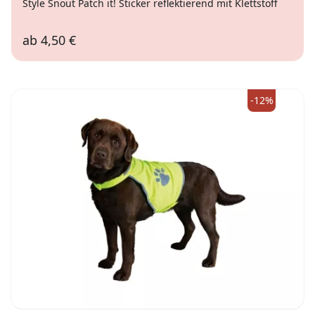
Style Snout Patch it! Sticker reflektierend mit Klettstoff
ab
4,50 €
I love Cats, 6cm
Sheriff, 6cm
Bad Boy, 6cm
Fliege, 6cm
Ahoi, 6cm
I love Cats, 8cm
Sheriff, 8cm
Princess, 8cm
Bad Boy, 8cm
-12%
Fliege, 8cm