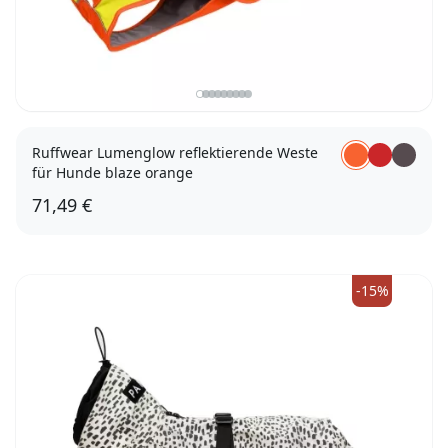
Ruffwear Lumenglow reflektierende Weste
für Hunde blaze orange
71,49 €
XXS
XS
S
M
L
XL
-15%