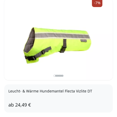
-7%
Leucht- & Wärme Hundemantel Flecta Vizlite DT
ab
24,49 €
25cm
35cm
45cm
76cm