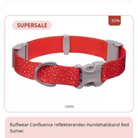
XS
S
M
L
-30%
Ruffwear Confluence reflektierendes Hundehalsband Red
Sumac