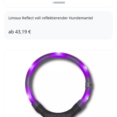
Limoux Reflect voll reflektierender Hundemantel
ab
43,19 €
30cm
33cm
36cm
40cm
45cm
50cm
55cm
62cm
70cm