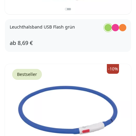
Leuchthalsband USB Flash grün
ab
8,69 €
XS - S
M - L
L - XL
-10%
Bestseller