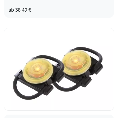
ab
38,49 €
40cm
50cm