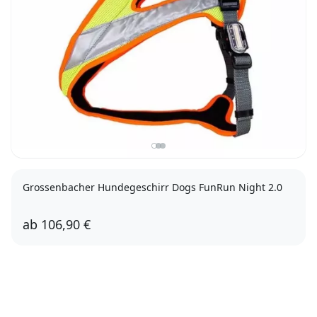
Grossenbacher Hundegeschirr Dogs FunRun Night 2.0
ab
106,90 €
XXS
XS
S
M
L
XL