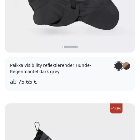
Paikka Visibility reflektierender Hunde-
Regenmantel dark grey
ab
75,65 €
30
40
50
60
-10%