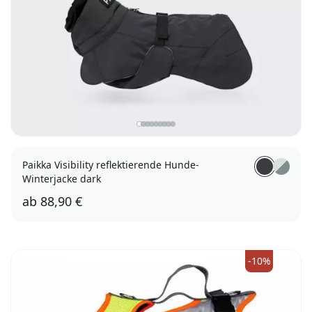
Paikka Visibility reflektierende Hunde-
Winterjacke dark
ab
88,90 €
30
50
55
70
-10%