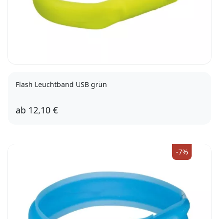
Flash Leuchtband USB grün
ab
12,10 €
50cm
70cm
-7%