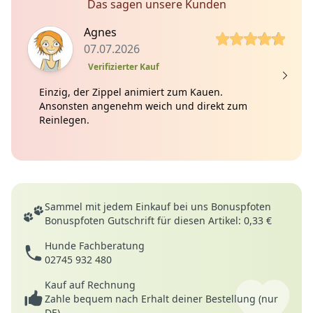
Das sagen unsere Kunden
5 von 5 Sterne
5
Agnes
07.07.2026
Verifizierter Kauf
Einzig, der Zippel animiert zum Kauen.
Ansonsten angenehm weich und direkt zum
Reinlegen.
Deine Vorteile
Sammel mit jedem Einkauf bei uns Bonuspfoten
Bonuspfoten Gutschrift für diesen Artikel: 0,33 €
Hunde Fachberatung
02745 932 480
Kauf auf Rechnung
Zahle bequem nach Erhalt deiner Bestellung (nur
DE)