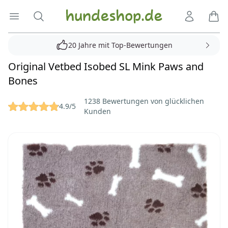
Hundeshop.de
Menü öffnen
Suche
Kundenko
Ware
20 Jahre mit Top-Bewertungen
Original Vetbed Isobed SL Mink Paws and
Bones
Reviews
1238 Bewertungen von glücklichen
4.9/5
Kunden
Bilder