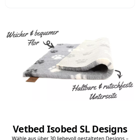
Vetbed Isobed SL Designs
Wähle aus über 30 liebevoll gestalteten Designs –