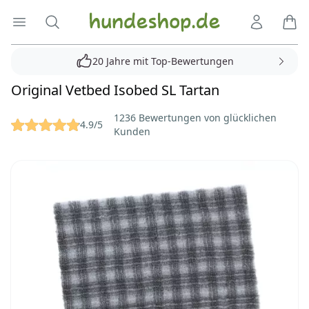
Hundeshop.de
Menü öffnen
Suche
Kundenko
Ware
20 Jahre mit Top-Bewertungen
Original Vetbed Isobed SL Tartan
Reviews
1236 Bewertungen von glücklichen
4.9/5
Kunden
Bilder