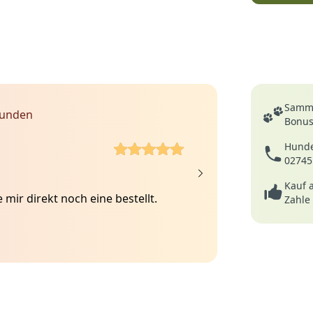
Deine Vortei
Samme
Kunden
Bonusp
5 von 5 Sterne
Hunde
Anke
02745
27.02.20
Kauf 
mir direkt noch eine bestellt.
Diese Vet-Beds ha
Zahle
Hund liebt sie, si
Hundeshop klappt 