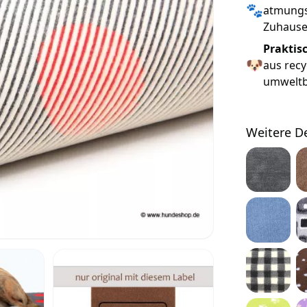
🐾
atmungsa
Zuhause
Praktis
🐶
aus recy
umweltbe
Weitere D