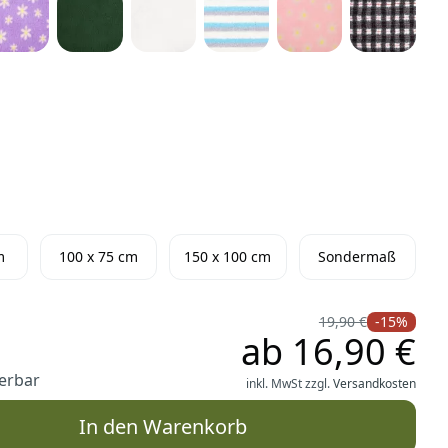
m
100 x 75 cm
150 x 100 cm
Sondermaß
19,90 €
-15%
ab
16,90 €
ferbar
inkl. MwSt zzgl.
Versandkosten
In den Warenkorb