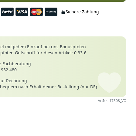
Sichere Zahlung
le
l mit jedem Einkauf bei uns Bonuspfoten
foten Gutschrift für diesen Artikel: 0,33 €
 Fachberatung
 932 480
26
Verifizierter Kauf
auf Rechnung
ben wir mittlerweile in allen möglichen Farben Zuhause. De
 bequem nach Erhalt deiner Bestellung (nur DE)
e sind pflegeleicht und der Preis ist super. Die Lieferung vom
reibungslos in kurzer Zeit.
ArtNr.: 17308_VO