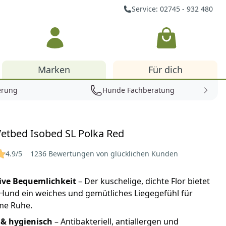
Service: 02745 - 932 480
Warenkorb
Marken
Für dich
erung
Hunde Fachberatung
Vetbed Isobed SL Polka Red
4.9/5
1236 Bewertungen von glücklichen Kunden
ive Bequemlichkeit
– Der kuschelige, dichte Flor bietet
Hund ein weiches und gemütliches Liegegefühl für
me Ruhe.
& hygienisch
– Antibakteriell, antiallergen und