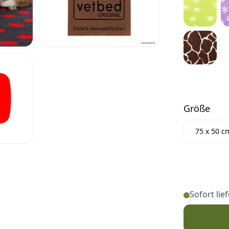
Größe
Größe
75 x 50 c
Sofort lie