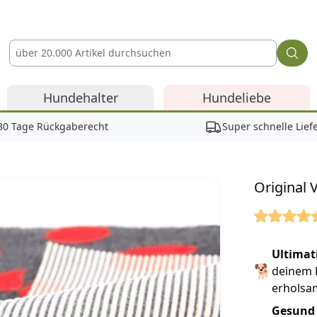
Hundehalter
Hundeliebe
30 Tage Rückgaberecht
Super schnelle Lief
Original 
Reviews
Ultimat
🐕
deinem 
erholsa
Gesund 